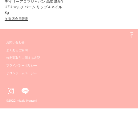
デイリーアロマジャパン 高知県産Y
UZU マルチバーム リップ＆ネイル
8g
￥来店会員限定
お問い合わせ
よくあるご質問
特定商取引に関する表記
プライバシーポリシー
サロンホームページへ
©️2022 misaki ikegami