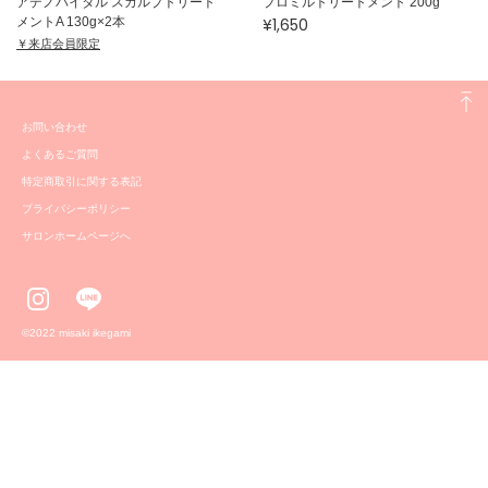
アデノバイタル スカルプトリート
プロミルトリートメント 200g
メントA 130g×2本
¥1,650
￥来店会員限定
お問い合わせ
よくあるご質問
特定商取引に関する表記
プライバシーポリシー
サロンホームページへ
©️2022 misaki ikegami