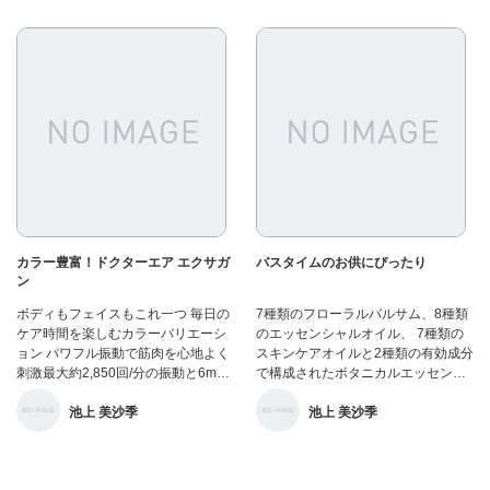
カラー豊富！ドクターエア エクサガ
バスタイムのお供にぴったり
ン
ボディもフェイスもこれ一つ 毎日の
7種類のフローラルバルサム、8種類
ケア時間を楽しむカラーバリエーシ
のエッセンシャルオイル、 7種類の
ョン パワフル振動で筋肉を心地よく
スキンケアオイルと2種類の有効成分
刺激最大約2,850回/分の振動と6mm
で構成されたボタニカルエッセンス
のストロークで、効果的なセルフケ
バスオイル。 配合された成分が、肌
池上 美沙季
池上 美沙季
アを実現。 筋肉を刺激し、快適ケ
を柔らかく、滑らかにしっとりさ
ア。 4段階の振動レベル簡単操作で
せ、 入浴・足浴の心地良さを高め、
快適ケア全身くまなくケアできるよ
忙しい一日の疲れを癒します。 マッ
うに、4段階のレベル設定を行えま
サージオイルとしても使用可能で