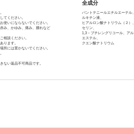
全成分
。
パントテニールエチルエーテル
してください。
ルキチン液、
お使いにならないでください。
ヒアルロン酸ナトリウム（２）
赤み、かゆみ、痛み、腫れなど
セリン、
1,3－ブチレングリコール、ア
ご相談ください。
エステル、
あります。
クエン酸ナトリウム
場所には置かないでください。
。
きない返品不可商品です。