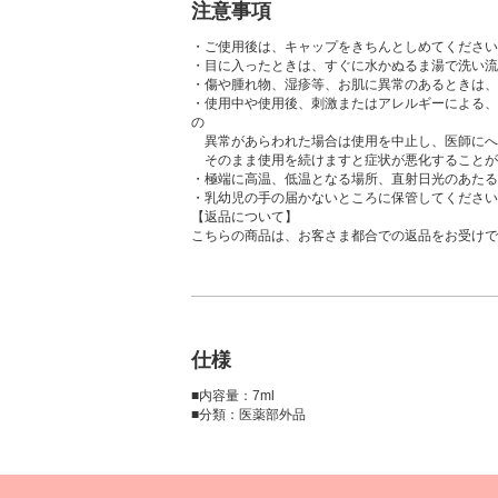
注意事項
・ご使用後は、キャップをきちんとしめてください
・目に入ったときは、すぐに水かぬるま湯で洗い流
・傷や腫れ物、湿疹等、お肌に異常のあるときは、
・使用中や使用後、刺激またはアレルギーによる、
の
異常があらわれた場合は使用を中止し、医師にへ
そのまま使用を続けますと症状が悪化することが
・極端に高温、低温となる場所、直射日光のあたる
・乳幼児の手の届かないところに保管してください
【返品について】
こちらの商品は、お客さま都合での返品をお受けで
仕様
■内容量：7ml
■分類：医薬部外品