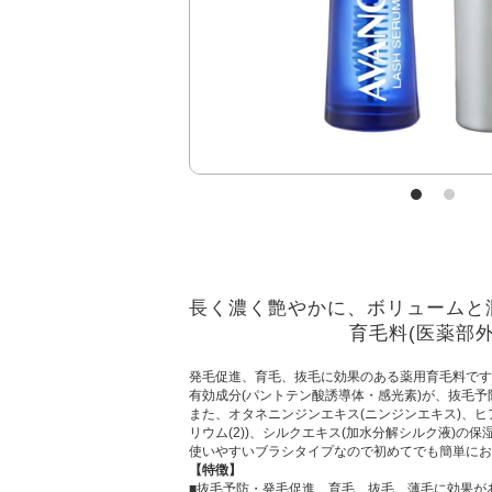
長く濃く艶やかに、ボリュームと
育毛料(医薬部外
発毛促進、育毛、抜毛に効果のある薬用育毛料です
有効成分(パントテン酸誘導体・感光素)が、抜毛
また、オタネニンジンエキス(ニンジンエキス)、ヒ
リウム(2))、シルクエキス(加水分解シルク液)の
使いやすいブラシタイプなので初めてでも簡単にお
【特徴】
■抜毛予防・発毛促進、育毛、抜毛、薄毛に効果が