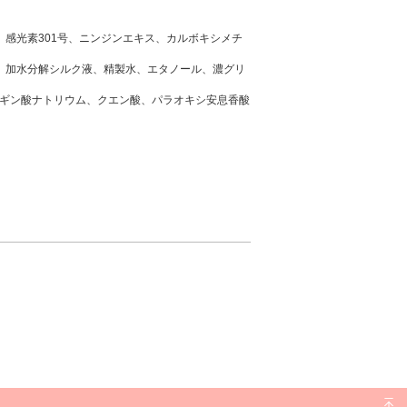
、感光素301号、ニンジンエキス、カルボキシメチ
、加水分解シルク液、精製水、エタノール、濃グリ
ルギン酸ナトリウム、クエン酸、パラオキシ安息香酸