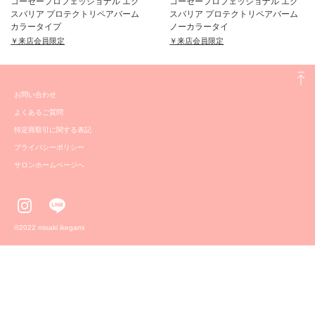
コーセープロフェッショナル エク
コーセープロフェッショナル エク
スバリア プロテクトリペアバーム
スバリア プロテクトリペアバーム
カラータイプ
ノーカラータイ
￥来店会員限定
￥来店会員限定
お問い合わせ
よくあるご質問
特定商取引に関する表記
プライバシーポリシー
サロンホームページへ
©️2022 misaki ikegami