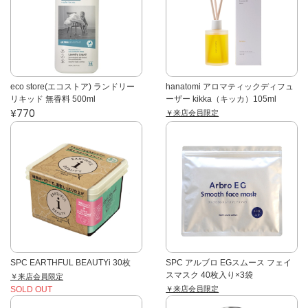
eco store(エコストア) ランドリー
hanatomi アロマティックディフュ
リキッド 無香料 500ml
ーザー kikka（キッカ）105ml
¥770
￥来店会員限定
SPC EARTHFUL BEAUTYi 30枚
SPC アルブロ EGスムース フェイ
スマスク 40枚入り×3袋
￥来店会員限定
￥来店会員限定
SOLD OUT