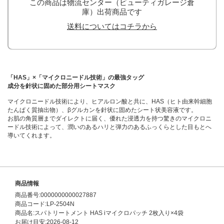
この商品は物流センター（ビューティガレージ倉
庫）出荷商品です
送料についてはコチラから
「HAS」×「マイクロニードル技術」の最強タッグ
成分を針状に固めた部分用シートマスク
マイクロニードル技術により、ヒアルロン酸と共に、HAS（ヒト由来幹細胞
たんぱく質抽出物）、βグルカンを針状に固めたシート状美容液です。
お肌の角質層までダイレクトに届く、優れた浸透力を持つ驚きのマイクロニ
ードル技術によって、潤いのあるハリと弾力のあるふっくらとした目もとへ
導いてくれます。
商品情報
商品番号:0000000000027887
商品コード:LP-2504N
商品名:スパトリートメント HAS iマイクロパッチ 2枚入り×4袋
お届け目安:2026-08-12