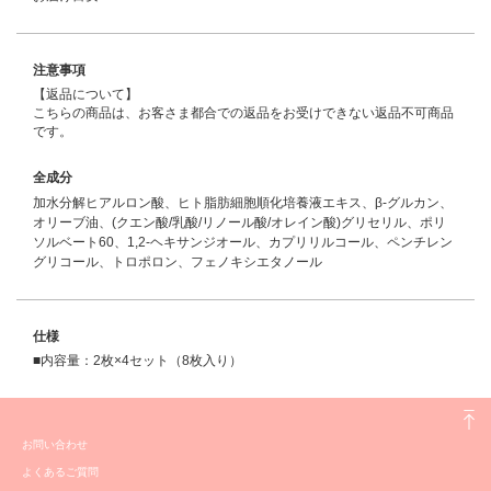
注意事項
【返品について】
こちらの商品は、お客さま都合での返品をお受けできない返品不可商品
です。
全成分
加水分解ヒアルロン酸、ヒト脂肪細胞順化培養液エキス、β-グルカン、
オリーブ油、(クエン酸/乳酸/リノール酸/オレイン酸)グリセリル、ポリ
ソルベート60、1,2-ヘキサンジオール、カプリリルコール、ペンチレン
グリコール、トロポロン、フェノキシエタノール
仕様
■内容量：2枚×4セット（8枚入り）
お問い合わせ
よくあるご質問