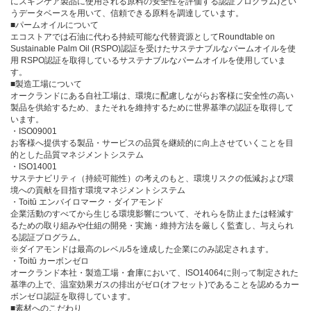
にスキンケア製品に使用される原料の安全性を評価する認証プログラム)とい
うデータベースを用いて、信頼できる原料を調達しています。
■パームオイルについて
エコストアでは石油に代わる持続可能な代替資源としてRoundtable on
Sustainable Palm Oil (RSPO)認証を受けたサステナブルなパームオイルを使
用 RSPO認証を取得しているサステナブルなパームオイルを使用していま
す。
■製造工場について
オークランドにある自社工場は、環境に配慮しながらお客様に安全性の高い
製品を供給するため、またそれを維持するために世界基準の認証を取得して
います。
・ISO09001
お客様へ提供する製品・サービスの品質を継続的に向上させていくことを目
的とした品質マネジメントシステム
・ISO14001
サステナビリティ（持続可能性）の考えのもと、環境リスクの低減および環
境への貢献を目指す環境マネジメントシステム
・Toitū エンバイロマーク・ダイアモンド
企業活動のすべてから生じる環境影響について、それらを防止または軽減す
るための取り組みや仕組の開発・実施・維持方法を厳しく監査し、与えられ
る認証プログラム。
※ダイアモンドは最高のレベル5を達成した企業にのみ認定されます。
・Toitū カーボンゼロ
オークランド本社・製造工場・倉庫において、ISO14064に則って制定された
基準の上で、温室効果ガスの排出がゼロ(オフセット)であることを認めるカー
ボンゼロ認証を取得しています。
■素材へのこだわり