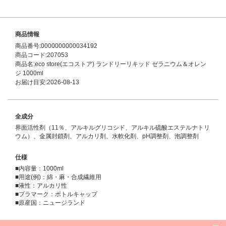
商品情報
商品番号:0000000000034192
商品コード:207053
商品名:eco store(エコストア) ランドリーリキッド ゼラニウム＆オレン
ジ 1000ml
お届け目安:2026-08-13
全成分
界面活性剤（11％、アルキルグリコシド、アルキル硫酸エステルナトリ
ウム）、金属封鎖剤、アルカリ剤、水軟化剤、pH調整剤、泡調整剤
仕様
■内容量：1000ml
■用途(例)：綿・麻・合成繊維用
■液性：アルカリ性
■プラマーク：ボトルキャップ
■原産国：ニュージランド