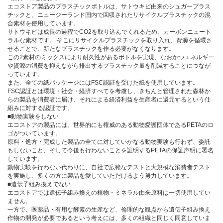
エコストア製品のプラスチックボトルは、サトウキビ由来のシュガープラス
チックと、ニュージーランド国内で回収されたリサイクルプラスチックの混
合素材を使用しています。
サトウキビは成長の過程でCO2を取り込んでくれるため、カーボンニュート
ラルな素材です。 そこにリサイクルプラスチックを取り入れ、資源を循環さ
せることで、新たなプラスチックを作る必要がなくなります。
この2素材のミックスにより耐久性があるボトルを実現、なおかつエネルギー
や資源の消費を抑えながら排出するプラスチック量を削減することにつなが
っています。
また、全ての紙パッケージにはFSC認証を受けた紙を使用しています。
FSC認証とは環境・社会・経済すべてを考慮し、きちんと管理された森林か
らの製品を消費者に届け、それによる経済利益を生産者に還元するという仕
組みに対する認証です。
■動物実験をしない
エコストアの製品には、世界的にも権威のある動物愛護団体であるPETAのロ
ゴがついています。
原料・処方・完成した製品の全てに対していかなる動物実験も行わず、委託
もしないこと、そして今後も行わないことを証明するPETAの保証声明に署名
しています。
動物実験を行わない代わりに、自社で広範なテストと大規模な消費者テスト
を実施し、多くの方に製品を愛していただけるよう努力しています。
■遺伝子組み換えでない
エコストアでは遺伝子組み換えの植物・ミネラル由来原料は一切使用してい
ません。
一方で、医薬品・有用な酵素の生産など、倫理的な観点から遺伝子組み換え
作物の開発が必要であるという考えには、多くの組織と同じく同意していま