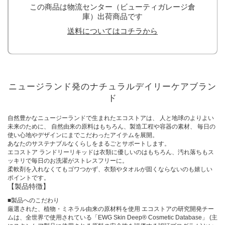
この商品は物流センター（ビューティガレージ倉
庫）出荷商品です
送料についてはコチラから
ニュージランド発のナチュラルデイリーケアブラン
ド
自然豊かなニュージーランドで生まれたエコストアは、 人と地球のよりよい
未来のために、 自然由来の原料はもちろん、製造工程や容器の素材、 毎日の
使い心地やデザインにまでこだわったアイテムを展開。
あなたのサステナブルなくらしをまるごとサポートします。
エコストア ランドリーリキッドは衣類に優しいのはもちろん、汚れ落ちもス
ッキリで毎日のお洗濯がストレスフリーに。
柔軟剤を入れなくてもゴワつかず、衣類やタオルが固くならないのも嬉しい
ポイントです。
【製品特徴】
■製品へのこだわり
厳選された、植物・ミネラル由来の原材料を使用 エコストアの研究開発チー
ムは、全世界で使用されている「EWG Skin Deep® Cosmetic Database」 (主