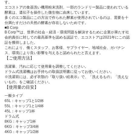
す。
エコストアの食器洗い機用粉末洗剤、一部のランドリー製品に使われている
酵素は、遺伝子を操作した微生物に由来しています。
多くのエコ製品にこの方法で作られた酵素が使用されているのは、需要を十
分満たすだけの天然の酵素が存在しないためです。
■B Corp
B Corp™は、世界の社会・経済・環境問題を解決するために企業が果たす社
会的責任に対しての最高基準を認める認証で、エコストアは2021年にこの認
証を獲得しました。
これにより、働くスタッフ、お客様、サプライヤー、地域社会、ガバナン
ス、環境により良い影響を与えると認められたと言えます。
【ご使用方法】
洗濯量、汚れに応じて使用量を調整してください。
ドラム式洗濯機はお手持ちの取扱説明書に従ってお使いください。
※洗濯前には、必ず衣類の『取り扱い絵表示』で、「洗えるもの」「洗えな
いもの」をご確認ください。
【使用量の目安】
一般タイプ
65L：キャップ1と1/2杯
55L：キャップ1と1/4杯
45L：キャップ1杯
ドラム式
8KG：キャップ1杯
6KG：キャップ3/4杯
4KG：キャップ1/2杯