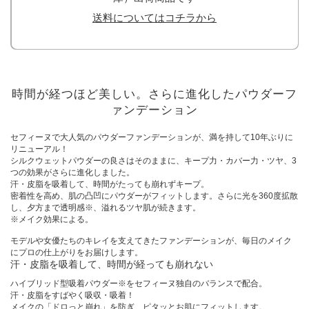
送料についてはコチラから
時間が経つほど美しい。さらに進化したパウダーフ
ァンデーション
セフィーヌで大人気のパウダーファンデーションが、満を持して10年ぶりに
リニューアル！
シルクウェットパウダーの良さはそのままに、キープ力・カバー力・ツヤ、3
つの効果がさらに進化しました。
汗・皮脂を吸着して、時間がたっても崩れずキープ。
密着性を高め、肌の凸凹にパウダーがフィットします。さらに光を360度拡散
し、夕方まで透明感※、溢れるツヤ肌が続きます。
※メイク効果による。
モデルや女優たちのキレイを支えてきたファンデーションが、毎日のメイク
にプロの仕上がりをお届けします。
汗・皮脂を吸着して、時間が経っても崩れない
ハイブリッド型吸着パウダー※をセフィーヌ独自のバランスで配合。
汗・皮脂をすばやく吸収・吸着！
メイクの「ドロっと崩れ」を防ぎ、ピタッとお肌にフィットします。