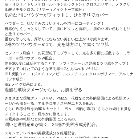
※（ＨＤＩ／トリメチロールヘキシルラクトン）クロスポリマー、メタクリ
ル酸メチルクロスポリマー（メイクキープ成分）
肌の凸凹にパウダーがフィットし、ひと塗りでカバー
パウダーに、肌なじみのよいオイルを均一にコーティング！
粉感がなくしっとりしていて、肌にピタッと密着し、肌の凸凹や色むらをひ
と塗りでカバー。
重ねて塗っても、厚塗りにならない美しい仕上がりが続きます。
2種のツヤパウダー※1で、光を味方にして続くツヤ肌
セフィーヌ独自！ お花型粒子にプラスして、光を多方面に拡散する、ミラ
ーボール型パウダーをW配合。
光を360度に乱反射することで、ソフトフォーカス効果＆ツヤ感をアップ！
夕方までつけたてのような透明感※2とあふれるツヤ肌に。
※1 炭酸Ｃａ、（ジメチコン／ビニルジメチコン）クロスポリマー、アルミナ
（ツヤ成分）
※2 メイク効果による。
過酷な環境ダメージからも、お肌を守る
さまざまな環境ダメージ※や、PM2.5、花粉などの外的要因による乾燥ダメ
ージから肌を守る、アルテロモナス発酵エキスを配合。
さらに近赤外線を約90％カット！ 日々、過酷な環境にさらされ続ける肌を
メイクすることで、穏やかに整えます。
※紫外線や乾燥などの外的要因によるもの。
潤いと透明感※が続く、24種の美容液成分配合。
スキンケアレベルの美容液成分を厳選配合。