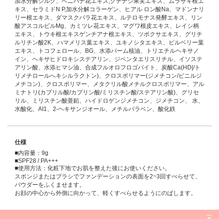
加水分解シルク、ベニバナ花エキス,クチナシ果実エキス、ムラサキ根エ
キス、セラミドN P,加水分解コラーゲン、ヒアル ロン酸Na、マドンナリ
リー根エキス、ダマスクバラ花エキス、ルテロモナス発酵エキス、リン
酸アスコルビルMg、カミツレ花エキス、マグワ根皮エキス、レイシ柄
エキス、トウキ根エキスゲンチアナ根エキス、ツボクサエキス、グリチ
ルリチン酸2K、ハマメリス葉エキス、ユキノシタエキス、ビルベリー葉
エキス、トコフェロール、BG、水添パーム核油、トリエチルヘキサノ
イン、ヘキサヒドロキシステアリン、ジペンタエリスリチル、イソステ
アリン酸、水添ヒマシ油、合成フルオロフロゴパイト、炭酸Ca(HD|/ト
リメチロールへキシルラクトン)、クロスポリマー(ジメチコン/ビニルジ
メチコン)、クロスポリマー、メタクリル酸メチルクロスポリマー、アル
ミナトリ(カプリル酸/カプリン酸/ミリスチン酸/ステアリン酸)、グリセ
リル、ミリスチン酸亜鉛、ハイドロゲンジメチコン、ジメチコン、 水、
水酸化、AI1、2-ヘキサンジオール、メチルパラベン、酸化鉄
仕様
■内容量：9g
■SPF28 / PA+++
■使用方法：化粧下地でお肌を整えた後にお使いください。
スポンジまたはブラシでファンデーションの表面を2~3回すべらせて、
パウダーをふくませます。
お顔の中心から外側に向かって、軽くすべらせるようにのばします。