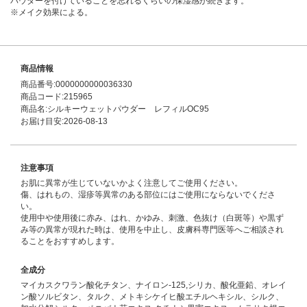
パウダーを付けていることを忘れるくらいの保湿感が続きます。
※メイク効果による。
商品情報
商品番号:0000000000036330
商品コード:215965
商品名:シルキーウェットパウダー レフィルOC95
お届け目安:2026-08-13
注意事項
お肌に異常が生じていないかよく注意してご使用ください。
傷、はれもの、湿疹等異常のある部位にはご使用にならないでくださ
い。
使用中や使用後に赤み、はれ、かゆみ、刺激、色抜け（白斑等）や黒ず
み等の異常が現れた時は、使用を中止し、皮膚科専門医等へご相談され
ることをおすすめします。
全成分
マイカスクワラン酸化チタン、ナイロン-125,シリカ、酸化亜鉛、オレイ
ン酸ソルビタン、タルク、メトキシケイヒ酸エチルヘキシル、シルク、