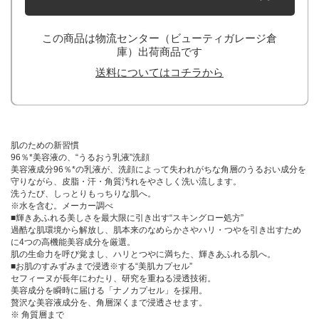
この商品は物流センター（ビューティガレージ倉
庫）出荷商品です
送料についてはコチラから
肌のための新習慣
96％*美容液の、“うるおう乳液”洗顔
美容液成分96％*の乳液が、洗顔によって失われがちな角層のうるおい成分を
守りながら、皮脂・汗・角質汚れをやさしく洗い流します。
洗うたび、しっとりもっちりな肌へ。
※水を含む。メーカー調べ
■輝きあふれる美しさを最大限に引き出す“スキングロー処方”
過酷な肌環境から解放し、肌本来のなめらかさやハリ・つやを引き出すため
に4つの高機能美容成分を厳選。
肌の生命力を呼び覚まし、ハリとつやに満ちた、輝きあふれる肌へ。
■お肌のすみずみまで浸透※する“美肌カプセル”
セフィーヌが長年にわたり、研究を重ねる浸透技術。
美容成分を瞬時に届ける「ナノカプセル」を採用。
贅沢な美容液成分を、角層深くまで浸透させます。
※ 角質層まで