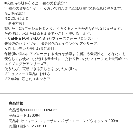
■洗顔時の肌を守る全35種の美容成分*¹
35種の美容成分*¹が、うるおいで満たされた透明感*²のある肌に導きます。
※1 保湿成分
※2 潤いによる
【使用方法】
乾いた手に5プッシュ分をとり、くるくると円をかきながらなじませます。
その後は、水またはぬるま湯でやさしく洗い流します。
～CEFINE FOR SALONS（セフィーヌフォーサロンズ）～
未経験のハリ・ツヤ。 最高峰*¹のエイジングケアシリーズ。
女性ホルモンの美肌効果に着目。
年齢肌の悩みにアプローチする成分を効率よく届ける機能性と、どなたにも
安心してお使いいただける安全性にこだわり抜いたセフィーヌ史上最高峰*¹の
エイジングケアシリーズ*²。
使うたび、実感できる美しさをあなたの肌へ。
※1 セフィーヌ製品における
※2 年齢に応じたスキンケア
商品情報
商品番号:0000000000026632
商品コード:178084
商品名:セフィーヌ フォーサロンズ ザ・モーニングウォッシュ 100ml
お届け目安:2026-08-11