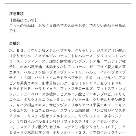
注意事項
【返品について】
こちらの商品は、お客さま都合での返品をお受けできない返品不可商品
です。
全成分
水、ＢＧ、ラウリン酸メチルヘプチル、グリセリン、ジステアリン酸ポ
リグリセリル－３メチルグルコース、トレハロース、グリコシルトレハ
ロース、ラフィノース、加水分解水添デンプン、シア脂、マカデミア種
子油、ホホバ種子油、水添ナタネ油アルコール、ゼニアオイ花／葉／茎
エキス、パルミチン酸ヘプタペプチド－１５、パルミトイルヘプタペプ
チド－１４銅、パルミトイルテトラペプチド－５０、カエサルピニアス
ピノサ果実エキス、加水分解シルク、セラミドＥＯＰ、セラミドＮＧ、
セラミドＮＰ、セラミドＡＰ、フィトステロールズ、フィトスフィンゴ
シン、チューベロース多糖体、ヒアルロン酸ヒドロキシプロピルトリモ
ニウム、ポリクオタニウム－５１、イノシトール、グリチルリチン酸２
Ｋ、キハダ樹皮エキス、サピンヅストリホリアツス果実エキス、ユキノ
シタエキス、トコフェロール、スフィンゴ糖脂質、リンゴ酸ジイソステ
アリル、ミリスチン酸オクチルドデシル、リゾレシチン、水添レシチ
ン、ラウロイルグルタミン酸ジ（フィトステリル／オクチルドデシ
ル）、ステアリン酸グリセリル、ステアリン酸グリセリル（ＳＥ）、Ｐ
ＥＧ－４０水添ヒマシ油、ポリソルベート２０、ラウロイルラクチレー