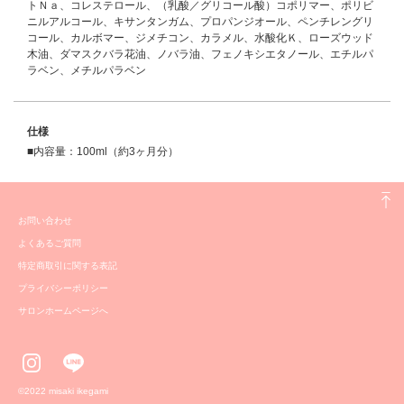
トＮａ、コレステロール、（乳酸／グリコール酸）コポリマー、ポリビ
ニルアルコール、キサンタンガム、プロパンジオール、ペンチレングリ
コール、カルボマー、ジメチコン、カラメル、水酸化Ｋ、ローズウッド
木油、ダマスクバラ花油、ノバラ油、フェノキシエタノール、エチルパ
ラベン、メチルパラベン
仕様
■内容量：100ml（約3ヶ月分）
お問い合わせ
よくあるご質問
特定商取引に関する表記
プライバシーポリシー
サロンホームページへ
©️2022 misaki ikegami