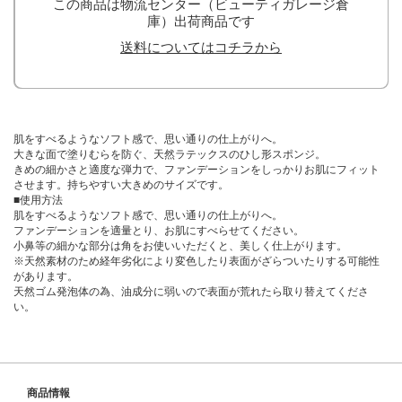
この商品は物流センター（ビューティガレージ倉
庫）出荷商品です
送料についてはコチラから
肌をすべるようなソフト感で、思い通りの仕上がりへ。
大きな面で塗りむらを防ぐ、天然ラテックスのひし形スポンジ。
きめの細かさと適度な弾力で、ファンデーションをしっかりお肌にフィット
させます。持ちやすい大きめのサイズです。
■使用方法
肌をすべるようなソフト感で、思い通りの仕上がりへ。
ファンデーションを適量とり、お肌にすべらせてください。
小鼻等の細かな部分は角をお使いいただくと、美しく仕上がります。
※天然素材のため経年劣化により変色したり表面がざらついたりする可能性
があります。
天然ゴム発泡体の為、油成分に弱いので表面が荒れたら取り替えてくださ
い。
商品情報