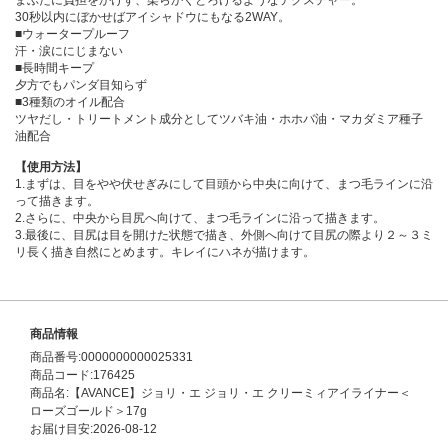
まぶたに負担をかけず、柔らかくとろけるようなテクスチャー。
30秒以内にぼかせばアイシャドウにもなる2WAY。
■ウォータープルーフ
汗・涙ににじまない
■長時間キープ
夕方でもパンダ目知らず
■3種類のオイル配合
ツヤだし・トリートメント成分としてツバキ油・ホホバ油・マカダミア種子
油配合
【使用方法】
1.まずは、目をやや伏せぎみにして目頭から中央に向けて、まつ毛ラインに沿
って描きます。
2.さらに、中央から目尻へ向けて、まつ毛ラインに沿って描きます。
3.最後に、目尻は目を開けた状態で描き、外側へ向けて目尻の際より２～３ミ
リ長く描き自然にとめます。キレイにハネが描けます。
商品情報
商品番号:0000000000025331
商品コード:176425
商品名:【AVANCE】ジョリ・エ ジョリ・エ クリーミィアイライナー＜
ローズゴールド＞17g
お届け目安:2026-08-12