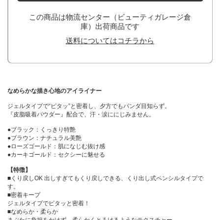
この商品は物流センター（ビューティガレージ倉
庫）出荷商品です
送料についてはコチラから
なめらかな描き心地のアイライナー
ジェルタイプで“ピタッ”と密着し、夕方でもパンダ目知らず。
『皮脂吸着パウダー』配合で、汗・涙ににじみません。
●ブラック：くっきり特艶
●ブラウン：ナチュラル美艶
●ローズゴールド：肌になじむ抜け感
●カーキゴールド：セクシーに魅せる
【特徴】
■くり戻しOK 出しすぎてもくり戻しできる、くり出し式ペンシルタイプで
す。
■密着キープ
ジェルタイプでピタッと密着！
■なめらか・柔らか