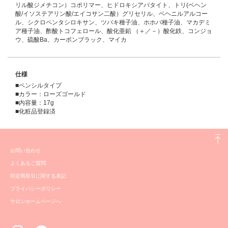
リル酸ジメチコン）コポリマー、ヒドロキシアパタイト、トリ(ベヘン
酸/イソステアリン酸/エイコサン二酸）グリセリル、ベヘニルアルコー
ル、シクロペンタシロキサン、ツバキ種子油、ホホバ種子油、マカデミ
ア種子油、酢酸トコフェロール、酸化亜鉛 （＋／－）酸化鉄、コンジョ
ウ、硫酸Ba、カーボンブラック、マイカ
仕様
■ペンシルタイプ
■カラー：ローズゴールド
■内容量：17g
■化粧品登録済
お問い合わせ
よくあるご質問
特定商取引に関する表記
プライバシーポリシー
サロンホームページへ