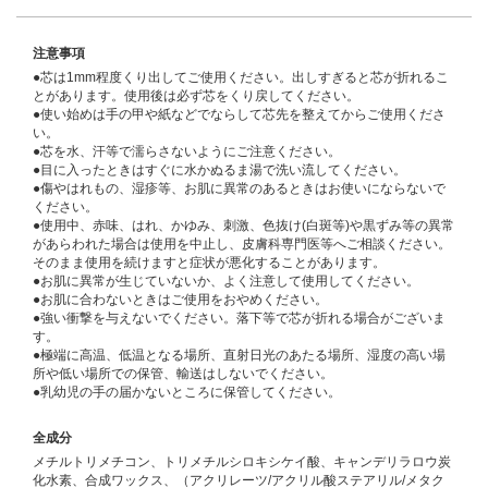
注意事項
●芯は1mm程度くり出してご使用ください。出しすぎると芯が折れるこ
とがあります。使用後は必ず芯をくり戻してください。
●使い始めは手の甲や紙などでならして芯先を整えてからご使用くださ
い。
●芯を水、汗等で濡らさないようにご注意ください。
●目に入ったときはすぐに水かぬるま湯で洗い流してください。
●傷やはれもの、湿疹等、お肌に異常のあるときはお使いにならないで
ください。
●使用中、赤味、はれ、かゆみ、刺激、色抜け(白斑等)や黒ずみ等の異常
があらわれた場合は使用を中止し、皮膚科専門医等へご相談ください。
そのまま使用を続けますと症状が悪化することがあります。
●お肌に異常が生じていないか、よく注意して使用してください。
●お肌に合わないときはご使用をおやめください。
●強い衝撃を与えないでください。落下等で芯が折れる場合がございま
す。
●極端に高温、低温となる場所、直射日光のあたる場所、湿度の高い場
所や低い場所での保管、輸送はしないでください。
●乳幼児の手の届かないところに保管してください。
全成分
メチルトリメチコン、トリメチルシロキシケイ酸、キャンデリラロウ炭
化水素、合成ワックス、（アクリレーツ/アクリル酸ステアリル/メタク