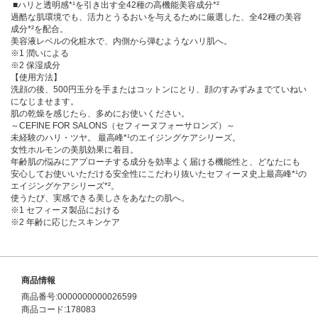
■ハリと透明感*¹を引き出す全42種の高機能美容成分*²
過酷な肌環境でも、活力とうるおいを与えるために厳選した、全42種の美容
成分*²を配合。
美容液レベルの化粧水で、内側から弾むようなハリ肌へ。
※1 潤いによる
※2 保湿成分
【使用方法】
洗顔の後、500円玉分を手またはコットンにとり、顔のすみずみまでていねい
になじませます。
肌の乾燥を感じたら、多めにお使いください。
～CEFINE FOR SALONS（セフィーヌフォーサロンズ）～
未経験のハリ・ツヤ。 最高峰*¹のエイジングケアシリーズ。
女性ホルモンの美肌効果に着目。
年齢肌の悩みにアプローチする成分を効率よく届ける機能性と、どなたにも
安心してお使いいただける安全性にこだわり抜いたセフィーヌ史上最高峰*¹の
エイジングケアシリーズ*²。
使うたび、実感できる美しさをあなたの肌へ。
※1 セフィーヌ製品における
※2 年齢に応じたスキンケア
商品情報
商品番号:0000000000026599
商品コード:178083