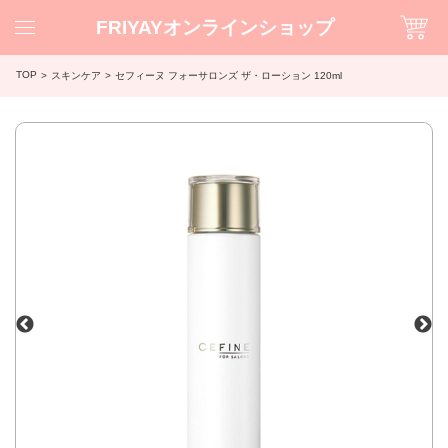
FRIYAYオンラインショップ
TOP
スキンケア
セフィーヌ フォーサロンズ ザ・ローション 120ml