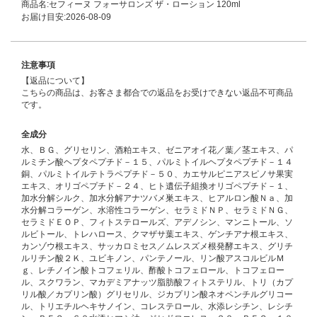
商品名:セフィーヌ フォーサロンズ ザ・ローション 120ml
お届け目安:2026-08-09
注意事項
【返品について】
こちらの商品は、お客さま都合での返品をお受けできない返品不可商品
です。
全成分
水、ＢＧ、グリセリン、酒粕エキス、ゼニアオイ花／葉／茎エキス、パ
ルミチン酸ヘプタペプチド－１５、パルミトイルヘプタペプチド－１４
銅、パルミトイルテトラペプチド－５０、カエサルピニアスピノサ果実
エキス、オリゴペプチド－２４、ヒト遺伝子組換オリゴペプチド－１、
加水分解シルク、加水分解アナツバメ巣エキス、ヒアルロン酸Ｎａ、加
水分解コラーゲン、水溶性コラーゲン、セラミドＮＰ、セラミドＮＧ、
セラミドＥＯＰ、フィトステロールズ、アデノシン、マンニトール、ソ
ルビトール、トレハロース、クマザサ葉エキス、ゲンチアナ根エキス、
カンゾウ根エキス、サッカロミセス／ムレスズメ根発酵エキス、グリチ
ルリチン酸２Ｋ、ユビキノン、パンテノール、リン酸アスコルビルＭ
ｇ、レチノイン酸トコフェリル、酢酸トコフェロール、トコフェロー
ル、スクワラン、マカデミアナッツ脂肪酸フィトステリル、トリ（カプ
リル酸／カプリン酸）グリセリル、ジカプリン酸ネオペンチルグリコー
ル、トリエチルヘキサノイン、コレステロール、水添レシチン、レシチ