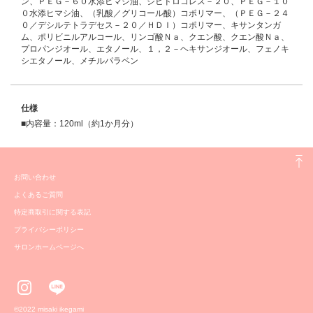
ン、ＰＥＧ－６０水添ヒマシ油、ジヒドロコレス－２０、ＰＥＧ－１０
０水添ヒマシ油、（乳酸／グリコール酸）コポリマー、（ＰＥＧ－２４
０／デシルテトラデセス－２０／ＨＤＩ）コポリマー、キサンタンガ
ム、ポリビニルアルコール、リンゴ酸Ｎａ、クエン酸、クエン酸Ｎａ、
プロパンジオール、エタノール、１，２－ヘキサンジオール、フェノキ
シエタノール、メチルパラベン
仕様
■内容量：120ml（約1か月分）
お問い合わせ
よくあるご質問
特定商取引に関する表記
プライバシーポリシー
サロンホームページへ
©️2022 misaki ikegami