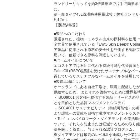
ランドリーリキッドを約3倍濃縮※で片手で簡単ポ
に。
※一般タイプ45L洗濯時使用量比較：弊社ランドリ
約12ｍL
【製品特徴】
■製品へのこだわり
厳選された、植物・ミネラル由来の原材料を使用 
全世界で使用されている「EWG Skin Deep® Cosmet
ア製品に使用される原料の安全性を評価する認証プ
用いて、信頼できる原料を調達しています。
■パームオイルについて
エコストアでは石油に代わる持続可能な代替資源としてRound
Palm Oil (RSPO)認証を受けたサステナブルな
得しているサステナブルなパームオイルを使用して
■製造工場について
オークランドにある自社工場は、環境に配慮しなが
供給するため、 またそれを維持するために世界基
・ISO09001 お客様へ提供する製品・サービス
とを目的とした品質マネジメントシステム
・ISO14001 サステナビリティ（持続可能性）
よび環境への貢献を目指す環境マネジメントシステ
・Toitū エンバイロマーク・ダイアモンド 企業
ついて、それらを防止または軽減するための取り組
法を厳しく監査し、与えられる認証プログラム。
※ダイアモンドは最高のレベル5を達成した企業に