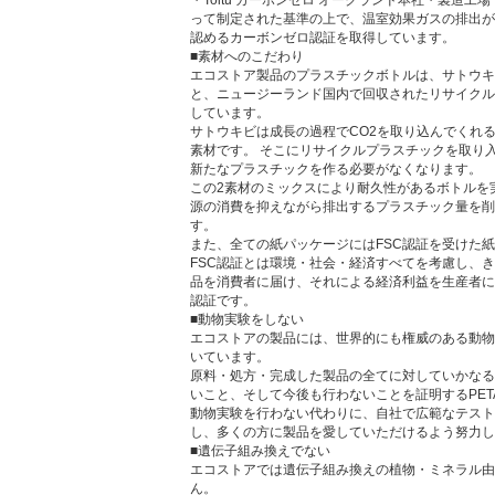
・Toitū カーボンゼロ オークランド本社・製造工場
って制定された基準の上で、温室効果ガスの排出が
認めるカーボンゼロ認証を取得しています。
■素材へのこだわり
エコストア製品のプラスチックボトルは、サトウキ
と、ニュージーランド国内で回収されたリサイクル
しています。
サトウキビは成長の過程でCO2を取り込んでくれ
素材です。 そこにリサイクルプラスチックを取り
新たなプラスチックを作る必要がなくなります。
この2素材のミックスにより耐久性があるボトルを
源の消費を抑えながら排出するプラスチック量を削
す。
また、全ての紙パッケージにはFSC認証を受けた
FSC認証とは環境・社会・経済すべてを考慮し、
品を消費者に届け、それによる経済利益を生産者に
認証です。
■動物実験をしない
エコストアの製品には、世界的にも権威のある動物
いています。
原料・処方・完成した製品の全てに対していかなる
いこと、そして今後も行わないことを証明するPE
動物実験を行わない代わりに、自社で広範なテスト
し、多くの方に製品を愛していただけるよう努力し
■遺伝子組み換えでない
エコストアでは遺伝子組み換えの植物・ミネラル由
ん。