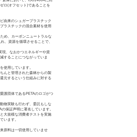
・倉庫において、ISO14064に則
ゼロ(オフセット)であることを
ビ由来のシュガープラスチック
プラスチックの混合素材を使用
るため、カーボンニュートラルな
入れ、資源を循環させることで、
実現、なおかつエネルギーや資
減することにつながっていま
紙を使用しています。
きちんと管理された森林からの製
還元するという仕組みに対する
愛護団体であるPETAのロゴがつ
動物実験も行わず、委託もしな
TAの保証声明に署名しています。
と大規模な消費者テストを実施
ています。
来原料は一切使用していませ