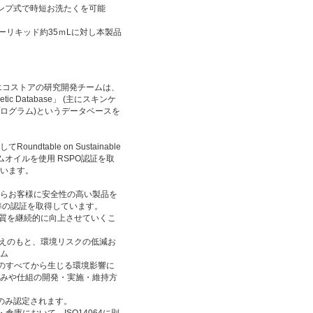
ンプ式で時短お洗たくを可能
ーリキッド約35ｍLに対し本製品
エコストアの研究開発チームは、
ic Database」 (主にスキンケ
ログラム)というデータベースを
table on Sustainable
パームオイルを使用 RSPO認証を取
います。
らお客様に安全性の高い製品を
準の認証を取得しています。
の品質を継続的に向上させていくこ
の考えのもと、環境リスクの低減お
ム
活動のすべてから生じる環境影響に
みや仕組の開発・実施・維持方
のみ認定されます。