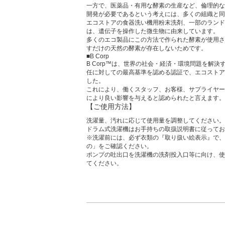
一方で、医薬品・有用な酵素の生産など、倫理的な
開発が必要であるという考えには、多くの組織と同
エコストアの食器洗い機用粉末洗剤、一部のランド
は、遺伝子を操作した微生物に由来しています。
多くのエコ製品にこの方法で作られた酵素が使用さ
すだけの天然の酵素が存在しないためです。
■B Corp
B Corp™は、世界の社会・経済・環境問題を解
任に対しての最高基準を認める認証で、エコストアは
した。
これにより、働くスタッフ、お客様、サプライヤー
により良い影響を与えると認められたと言えます。
【ご使用方法】
洗濯量、汚れに応じて使用量を調整してください。
ドラム式洗濯機はお手持ちの取扱説明書に従ってお
※洗濯前には、必ず衣類の『取り扱い絵表示』で、
の」をご確認ください。
ポンプの吐出口を洗濯機の洗剤投入口等に向け、使
てください。