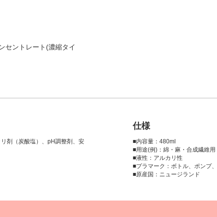
リーコンセントレート(濃縮タイ
仕様
カリ剤（炭酸塩）、pH調整剤、安
■内容量：480ml
■用途(例)：綿・麻・合成繊維用
■液性：アルカリ性
■プラマーク：ボトル、ポンプ
■原産国：ニュージランド