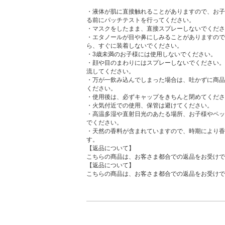
・液体が肌に直接触れることがありますので、お子
る前にパッチテストを行ってください。
・マスクをしたまま、直接スプレーしないでくださ
・エタノールが目や鼻にしみることがありますので
ら、すぐに装着しないでください。
・3歳未満のお子様には使用しないでください。
・顔や目のまわりにはスプレーしないでください。
流してください。
・万が一飲み込んでしまった場合は、吐かずに商品
ください。
・使用後は、必ずキャップをきちんと閉めてくださ
・火気付近での使用、保管は避けてください。
・高温多湿や直射日光のあたる場所、お子様やペッ
でください。
・天然の香料が含まれていますので、時期により香
す。
【返品について】
こちらの商品は、お客さま都合での返品をお受けで
【返品について】
こちらの商品は、お客さま都合での返品をお受けで