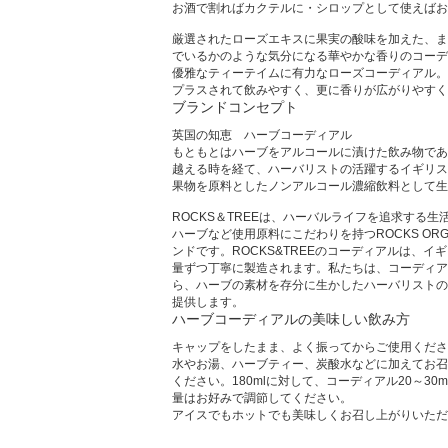
お酒で割ればカクテルに・シロップとして使えばお
厳選されたローズエキスに果実の酸味を加えた、ま
でいるかのような気分になる華やかな香りのコーデ
優雅なティーテイムに有力なローズコーディアル。
プラスされて飲みやすく、更に香りが広がりやすく
ブランドコンセプト
英国の知恵 ハーブコーディアル
もともとはハーブをアルコールに漬けた飲み物であ
越える時を経て、ハーバリストの活躍するイギリス
果物を原料としたノンアルコール濃縮飲料として生
ROCKS＆TREEは、ハーバルライフを追求する
ハーブなど使用原料にこだわりを持つROCKS OR
ンドです。ROCKS&TREEのコーディアルは、
量ずつ丁寧に製造されます。私たちは、コーディア
ら、ハーブの素材を存分に生かしたハーバリストの
提供します。
ハーブコーディアルの美味しい飲み方
キャップをしたまま、よく振ってからご使用くださ
水やお湯、ハーブティー、炭酸水などに加えてお召
ください。180mlに対して、コーディアル20～30
量はお好みで調節してください。
アイスでもホットでも美味しくお召し上がりいただ