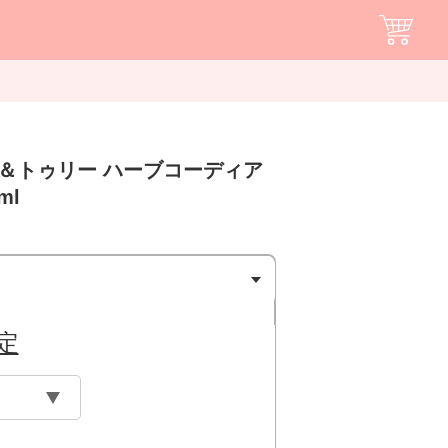
ス＆トゥリー ハーブコーディア
ml
定