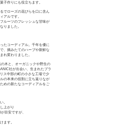
菓子作りにも役立ちます。
るでローズの花びらを口に含ん
ィアルです。
フルーツのフレッシュな甘味が
なりました。
ったコーディアル。千年を優に
で、摘みたてのハーブや新鮮な
まれ変わりました。
生活の木と、オーガニックや野生の
GANIC社が出会い、生まれたブラ
イギリス中部の町の小さな工場で少
ルの本来の役割に立ち返りなが
ための新たなコーディアルをご
い。
し上がり
mlが目安ですが、
けます。