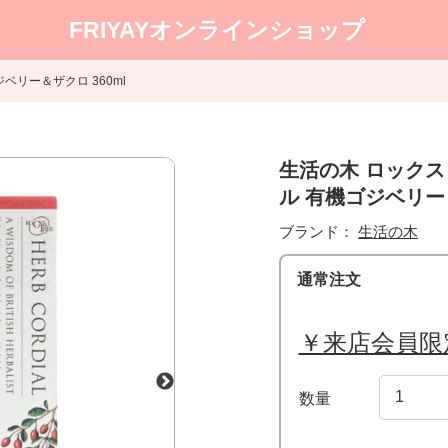
FRIYAYオンラインショップ
リー＆ザクロ 360ml
生活の木 ロック
ル 有機ゴジベリー＆
ブランド：
生活の木
通常注文
￥来店会員限
数量