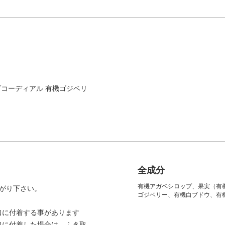
ブコーディアル 有機ゴジベリ
全成分
有機アガベシロップ、果実（有
がり下さい。
ゴジベリー、有機白ブドウ、有
口に付着する事があります
口に付着した場合は、ふき取