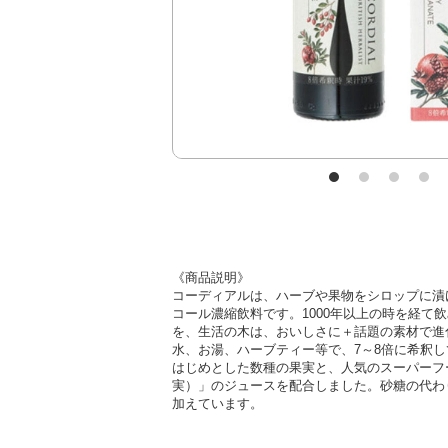
《商品説明》
コーディアルは、ハーブや果物をシロップに漬
コール濃縮飲料です。1000年以上の時を経て
を、生活の木は、おいしさに＋話題の素材で進
水、お湯、ハーブティー等で、7～8倍に希釈
はじめとした数種の果実と、人気のスーパーフ
実）」のジュースを配合しました。砂糖の代わ
加えています。