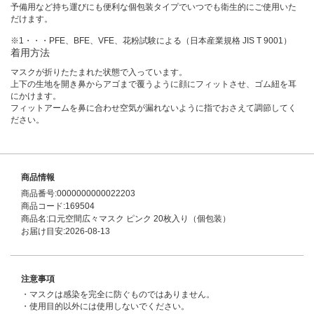
予備用など持ち運びにも便利な個包装タイプでいつでも衛生的にご使用いた
だけます。
※1・・・PFE、BFE、VFE、花粉試験による（日本産業規格 JIS T 9001）
着用方法
マスクが折りたたまれた状態で入っています。
上下の生地を開き鼻からアゴまで覆うように顔にフィットさせ、ゴム紐を耳
にかけます。
フィットアームを鼻に合わせ空気が漏れないように指でおさえて調節してく
ださい。
商品情報
商品番号:0000000000022203
商品コード:169504
商品名:口元空間広々マスク ピンク 20枚入り（個包装）
お届け目安:2026-08-13
注意事項
・マスクは感染を完全に防ぐものではありません。
・使用目的以外には使用しないでください。