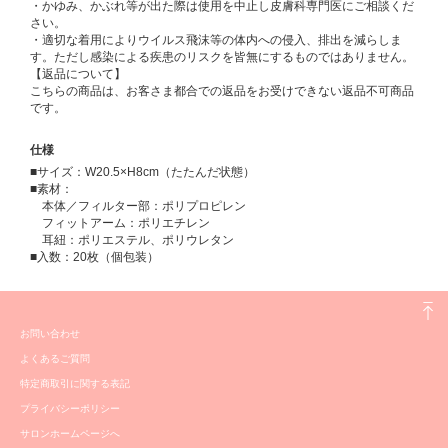
・かゆみ、かぶれ等が出た際は使用を中止し皮膚科専門医にご相談くだ
さい。
・適切な着用によりウイルス飛沫等の体内への侵入、排出を減らしま
す。ただし感染による疾患のリスクを皆無にするものではありません。
【返品について】
こちらの商品は、お客さま都合での返品をお受けできない返品不可商品
です。
仕様
■サイズ：W20.5×H8cm（たたんだ状態）
■素材：
本体／フィルター部：ポリプロピレン
フィットアーム：ポリエチレン
耳紐：ポリエステル、ポリウレタン
■入数：20枚（個包装）
お問い合わせ
よくあるご質問
特定商取引に関する表記
プライバシーポリシー
サロンホームページへ