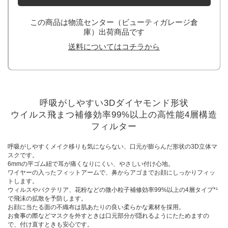
この商品は物流センター（ビューティガレージ倉
庫）出荷商品です
送料についてはコチラから
呼吸がしやすい3Dダイヤモンド形状
ウイルス飛まつ補修効率99%以上の高性能4層構造
フィルター
呼吸がしやすくメイク移りも気にならない、口元が膨らんだ形状の3D立体マ
スクです。
6mmの平ゴム紐で耳が痛くなりにくい、やさしい付け心地。
ワイヤーの入ったフィットアームで、鼻からアゴまでお顔にしっかりフィッ
トします。
ウィルスやバクテリア、花粉などの微小粒子補修効率99%以上の4層タイプ*¹
で飛沫の拡散を予防します。
お顔に当たる面の不織布は肌あたりの良い柔らかな素材を採用。
お食事の際などマスクを外すときは口元部分が隠れるようにたためますの
で、付け直すときも安心です。