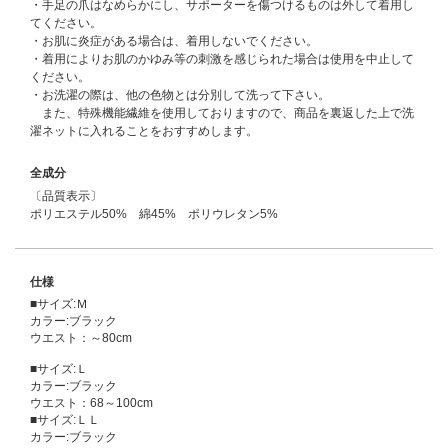
・手足の爪はなめらかにし、サポーターを傷つけるものは外して着用し
てください。
・お肌に炎症がある場合は、着用しないでください。
・着用によりお肌のかゆみ等の刺激を感じられた場合は使用を中止して
ください。
・お洗濯の際は、他の色物とは分別して洗って下さい。
また、特殊機能繊維を使用しておりますので、商品を裏返した上で洗
濯ネットに入れることをおすすめします。
全成分
〔品質表示〕
ポリエステル50% 綿45% ポリウレタン5%
仕様
■サイズ:Ｍ
カラー:ブラック
ウエスト：～80cm
■サイズ:Ｌ
カラー:ブラック
ウエスト：68～100cm
■サイズ:ＬＬ
カラー:ブラック