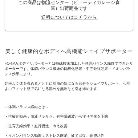
この商品は物流センター（ビューティガレージ倉
庫）出荷商品です
送料についてはコチラから
美しく健康的なボディへ高機能シェイプサポーター
FORMA ボディサポーターとは特殊技術加工した体調バランス繊維でできたサ
ポーターです。体調バランス繊維の抗酸化効果・中赤外線効果・イオンバラ
ンス効果により、
効率よく体を温めるとともに脂肪の気になる部分をシェイプサポート、心地
よいフィット感で気になる部分を無理なく引き締めます。
～体調バランス繊維とは～
・抗酸化効果：血液サラサラ、有害電磁波から守り老化を予防
・生育光線効果：血行促進、冷え改善
・イオンバランス効果：ストレス解消、疲労回復、細胞活性