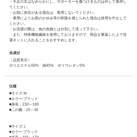
・手足の爪はなめらかにし、サポーターを傷つけるものは外して着用し
てください。
・お肌に炎症がある場合は、着用しないでください。
・着用によりお肌のかゆみ等の刺激を感じられた場合は使用を中止して
ください。
・お洗濯の際は、他の色物とは分別して洗って下さい。
また、特殊機能繊維を使用しておりますので、商品を裏返した上で洗
濯ネットに入れることをおすすめします。
全成分
〔品質表示〕
ポリエステル50% 綿45% ポリウレタン5%
仕様
■サイズ:Ｍ
■カラー:ブラック
■身長：150～160
■二の腕：25～30
■サイズ:Ｌ
■カラー:ブラック