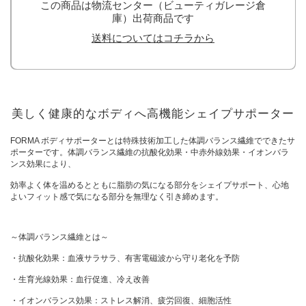
この商品は物流センター（ビューティガレージ倉
庫）出荷商品です
送料についてはコチラから
美しく健康的なボディへ高機能シェイプサポーター
FORMA ボディサポーターとは特殊技術加工した体調バランス繊維でできたサ
ポーターです。体調バランス繊維の抗酸化効果・中赤外線効果・イオンバラ
ンス効果により、
効率よく体を温めるとともに脂肪の気になる部分をシェイプサポート、心地
よいフィット感で気になる部分を無理なく引き締めます。
～体調バランス繊維とは～
・抗酸化効果：血液サラサラ、有害電磁波から守り老化を予防
・生育光線効果：血行促進、冷え改善
・イオンバランス効果：ストレス解消、疲労回復、細胞活性