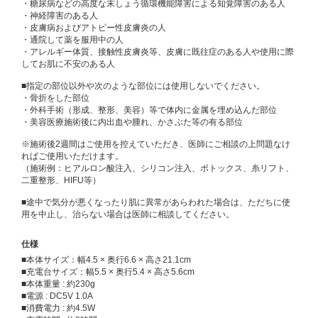
・糖尿病などの高度な末しょう循環機能障害による知覚障害のある人
・神経障害のある人
・皮膚病およびアトピー性皮膚炎の人
・通院して薬を服用中の人
・アレルギー体質、接触性皮膚炎等、皮膚に既往症のある人や使用に際
してお肌に不安のある人
■指定の部位以外や次のような部位には使用しないでください。
・骨折をした部位
・外科手術（形成、整形、美容）等で体内に金属を埋め込んだ部位
・美容医療施術後に内出血や腫れ、かさぶた等の有る部位
※施術後2週間はご使用を控えていただき、医師にご相談の上問題なけ
ればご使用いただけます。
（施術例：ヒアルロン酸注入、シリコン注入、ボトックス、糸リフト、
二重整形、HIFU等）
■途中で気分が悪くなったり肌に異常があらわれた場合は、ただちに使
用を中止し、治らない場合は医師に相談してください。
仕様
■本体サイズ：幅4.5 × 奥行6.6 × 高さ21.1cm
■充電台サイズ：幅5.5 × 奥行5.4 × 高さ5.6cm
■本体重量 : 約230g
■電源 : DC5V 1.0A
■消費電力 : 約4.5W