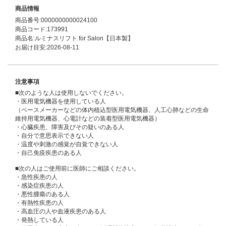
商品情報
商品番号:0000000000024100
商品コード:173991
商品名:ルミナスリフト for Salon【日本製】
お届け目安:2026-08-11
注意事項
■次のような人は使用しないでください。
・医用電気機器を使用している人
（ペースメーカーなどの体内植込型医用電気機器、人工心肺などの生命
維持用電気機器、心電計などの装着型医用電気機器）
・心臓疾患、障害及びその疑いのある人
・自分で意思表示できない人
・温度や刺激の感覚が自覚できない人
・自己免疫疾患のある人
■次の人はご使用前に医師にご相談ください。
・急性疾患の人
・感染症疾患の人
・悪性腫瘍のある人
・有熱性疾患の人
・高血圧の人や血液疾患のある人
・発熱している人