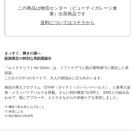
この商品は物流センター（ビューティガレージ倉
庫）出荷商品です
送料についてはコチラから
まっすぐ、輝きの源へ
販路限定の特別な美顔器誕生
『ルミナスリフト for Salon』は、リフトケア*1と肌の透明感*2に着目した美
顔器。
こだわりの3つのモードで、大人の肌悩みに立ち向かいます。
独自の導入プログラム「DYHP（ダイナミックハイパーパルス）」と新導入波
形・メラノバリアパルスを搭載。さらに特許構造*3のRFと、EMSとの組み合
わせで、肌にアプローチ。エステさながらの本格ケアを実現しました。
*1 機器で肌を持ち上げること
*2 保湿による
*3 特許第6212608号