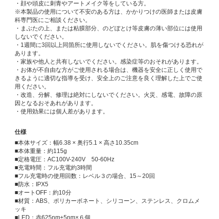
・顔や頭皮に刺青やアートメイク等をしている方。
※本製品の使用について不安のある方は、かかりつけの医師または皮膚
科専門医にご相談ください。
・まぶたの上、または粘膜部分、のどぼとけ等皮膚の薄い部位には使用
しないでください。
・1週間に3回以上同箇所に使用しないでください。肌を傷つける恐れが
あります。
・家族や他人と共有しないでください。感染症等のおそれがあります。
・お体が不自由な方がご使用される場合は、機器を安全に正しく使用で
きるように適切な指導を受け、安全上のご注意を良く理解した上でご使
用ください。
・改造、分解、修理は絶対にしないでください。火災、感電、故障の原
因となるおそあれがあります。
・使用効果には個人差があります。
仕様
■本体サイズ：幅6.38 × 奥行5.1 × 高さ10.35cm
■本体重量：約115g
■定格電圧：AC100V-240V 50-60Hz
■充電時間：フル充電約3時間
■フル充電時の使用回数：レベル３の場合、15～20回
■防水：IPX5
■オートOFF：約10分
■材質：ABS、ポリカーボネート、シリコーン、ステンレス、クロムメ
ッキ
■LED：赤625nm±5nm×６個