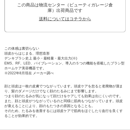
この商品は物流センター（ビューティガレージ倉
庫）出荷商品です
送料についてはコチラから
この体感は裏切らない
頭皮からはじまる、理想造形
デンキブラシ史上 最小・最軽量・最大出力(※)
EMS、RF、LED、バイブレーション、導入の５つの機能を搭載したブラシ型
ホームケア美容機器です。
※2022年8月現在 メーカー調べ
顔と頭皮は一枚の皮膚でつながっています。頭皮ケアを怠ると老廃物が溜ま
り、髪のダメージだけでなく顔のたるみにまで影響します。
つまり顔のたるみが気になって顔だけをケアしても効果は出にくいのです。
また、顔と頭皮がつながっているのと同様に筋肉もつながっています。頭皮
が衰えることにより、顔のもたつきの原因となることも。
そのため、たるみを改善するには頭皮ケアで筋肉をほぐしたり血行を良くす
ることが効果的です。