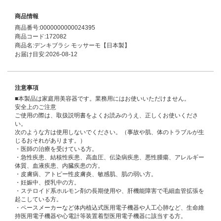
商品情報
商品番号:0000000000024395
商品コード:172082
商品名:デンキブラシ モッサーモ【日本製】
お届け目安:2026-08-12
注意事項
■本製品は家庭用美容器です。業務用にはお使いいただけません。
安全上のご注意
ご使用の際は、取扱説明書をよくお読みのうえ、正しくお使いくださ
い。
次のような方は使用しないでください。（事故や肌、体のトラブルが生
じるおそれがあります。）
・医師の治療を受けている方。
・急性疾患、結核性疾患、高血圧、伝染病疾患、悪性腫瘍、アレルギー
体質、血液疾患、内臓疾患の方。
・皮膚病、アトピー性皮膚炎、敏感肌、肌の弱い方。
・妊娠中、授乳中の方。
・ステロイド系ホルモン剤の長期使用や、肝機能障害で毛細血管拡張を
起こしている方。
・ペースメーカーなど体内植込式医用電子機器や人工心肺など、生命維
持医用電子機器や心電計等装置着型医用電子機器に該当する方。