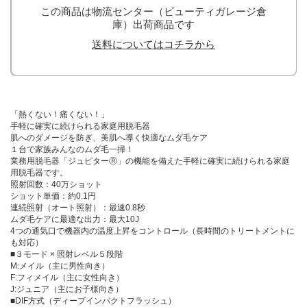
この商品は物流センター（ビューティガレージ倉
庫）出荷商品です
送料についてはコチラから
「熱くない！痛くない！」
手軽に確実に続けられる家庭用脱毛器
肌へのダメージを防ぎ、美肌へ導く快適なムダ毛ケア
１台で家族みんなのムダ毛一掃！
業務用脱毛器「ジュピターⓇ」の機能を備えた手軽に確実に続けられる家庭
用脱毛器です。
照射回数：40万ショット
ショット単価：約0.1円
連続照射（オート照射）：最速0.8秒
ムダ毛ケアに最適な出力：最大10J
4つの通気口で機器内の温度上昇をコントロール（長時間のトリートメントに
も対応）
■３モード × 照射レベル５段階
M:メイル（主に男性向き）
F:フィメイル（主に女性向き）
J:ジュニア（主にお子様向き）
■DIF方式（ディープインパクトフラッシュ）