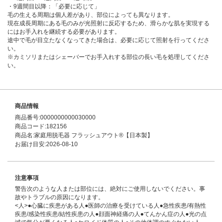
・9週間目以降：「必要に応じて」
毛の生える周期は個人差があり、部位によっても異なります。
現在成長周期にある毛のみが光照射に反応するため、滑らかな肌を実現する
にはお手入れを継続する必要があります。
途中で毛が目立たなくなってきた場合は、必要に応じて照射を行ってくださ
い。
※カミソリまたはシェーバーでお手入れする部位の長い毛を処理してくださ
い。
商品情報
商品番号:0000000000030000
商品コード:182156
商品名:家庭用脱毛器 フラッシュアウト®【日本製】
お届け目安:2026-08-10
注意事項
警告次のような人または部位には、絶対にご使用しないでください。事
故やトラブルの原因になります。
<人>●心臓に疾患がある人●医師の治療を受けている人●急性疾患/有熱性
疾患/感染性疾患/結性疾患の人●顔面神経痛の人●てんかん症の人●光の点