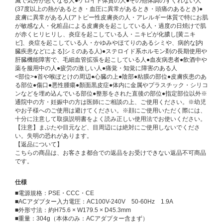
滅で気分が悪くなる人●ケロイド体質の人●その他体調のすぐれない人
(37度以上の熱があるとき・血圧に異常があるとき・頭痛のあるとき)●
皮膚に異常がある人(アトピー性皮膚炎の人・アレルギー体質で特にお肌
が敏感な人・化粧品による皮膚炎を起こしている人・過度の日焼けで肌
が赤くヒリヒリし、炎症を起こしている人・ニキビが化膿し[黄ニキ
ビ]、炎症を起こしている人・かゆみやほてりのあるシミや、病的な[内
臓疾患などによる]シミのある人)●ステロイド系ホルモン剤の長期使用や
肝臓機能障害で、毛細血管拡張を起こしている人●血友病患者●飲酒中や
薬を服用中の人●疲労の激しい人●痛覚・知覚に障害のある人
<部位>●首や喉ぼとけの周辺●心臓の上●陰部●粘膜の部位●皮膚疾患のあ
る部位●傷口●悪性腫瘍●顏面黒皮症●体内に金属やプラスチック・シリコ
ンなどを埋め込んでいる部位●整形をされた直後の部位●指定部位以外※
通院中の方・妊娠中の方は医師にご相談の上、ご使用ください。※幼児
やお子様へのご使用は避けてください。※顔にご使用いただく際には、
十分に注意して取扱説明書をよく読み正しい使用法でお使いください。
【注意】まぶたや目元など、目周辺には絶対にご使用しないでくださ
い。失明の恐れがあります。
【返品について】
こちらの商品は、お客さま都合での返品をお受けできない返品不可商品
です。
仕様
■電源規格：PSE・CCC・CE
■ACアダプター入力電圧：AC100V-240V 50-60Hz 1.9A
■外形寸法：約H75.6 × W179.5 × D45.3mm
■重量：304g（本体のみ：ACアダプター含まず）