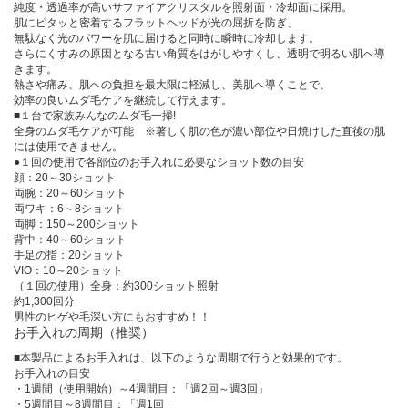
純度・透過率が高いサファイアクリスタルを照射面・冷却面に採用。
肌にピタッと密着するフラットヘッドが光の屈折を防ぎ、
無駄なく光のパワーを肌に届けると同時に瞬時に冷却します。
さらにくすみの原因となる古い角質をはがしやすくし、透明で明るい肌へ導
きます。
熱さや痛み、肌への負担を最大限に軽減し、美肌へ導くことで、
効率の良いムダ毛ケアを継続して行えます。
■１台で家族みんなのムダ毛一掃!
全身のムダ毛ケアが可能 ※著しく肌の色が濃い部位や日焼けした直後の肌
には使用できません。
●１回の使用で各部位のお手入れに必要なショット数の目安
顔：20～30ショット
両腕：20～60ショット
両ワキ：6～8ショット
両脚：150～200ショット
背中：40～60ショット
手足の指：20ショット
VIO：10～20ショット
（１回の使用）全身：約300ショット照射
約1,300回分
男性のヒゲや毛深い方にもおすすめ！！
お手入れの周期（推奨）
■本製品によるお手入れは、以下のような周期で行うと効果的です。
お手入れの目安
・1週間（使用開始）～4週間目：「週2回～週3回」
・5週間目～8週間目：「週1回」