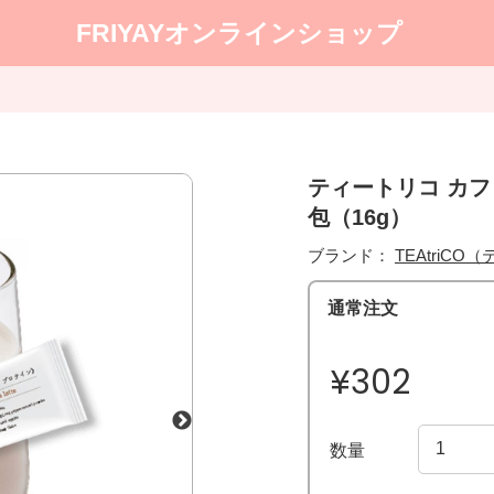
FRIYAYオンラインショップ
ティートリコ カフ
包（16g）
ブランド：
TEAtriCO（テ
通常注文
¥302
数量