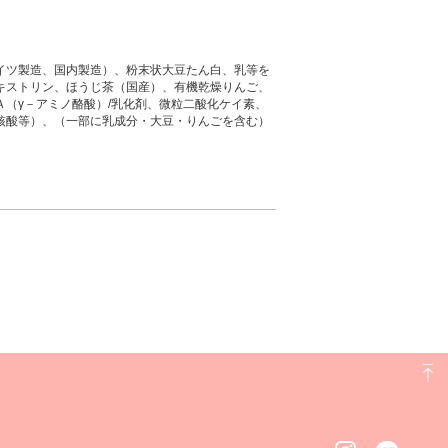
イツ製造、国内製造）、粉末状大豆たん白、乳等を
キストリン、ほうじ茶（国産）、有機乾燥りんご、
Ａ（γ－アミノ酪酸）/乳化剤、微粒二酸化ケイ素、
核酸等）、（一部に乳成分・大豆・りんごを含む）