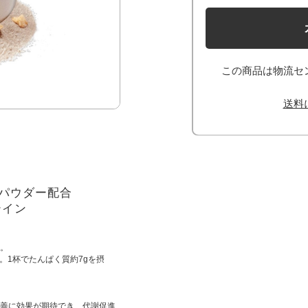
この商品は物流セ
送料
スパウダー配合
テイン
。
。1杯でたんぱく質約7gを摂
善に効果が期待でき、代謝促進