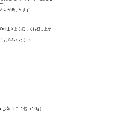
す。
わいが楽しめます。
00ml注ぎよく振ってお召し上が
らお飲みください。
じ茶ラテ 1包（16g）