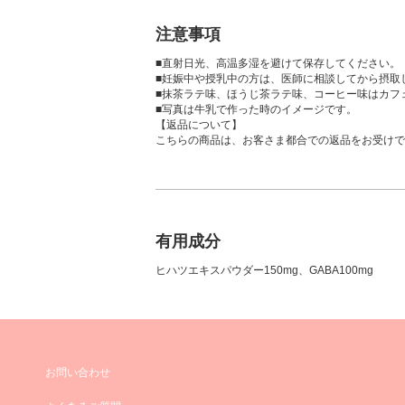
注意事項
■直射日光、高温多湿を避けて保存してください。
■妊娠中や授乳中の方は、医師に相談してから摂取
■抹茶ラテ味、ほうじ茶ラテ味、コーヒー味はカフ
■写真は牛乳で作った時のイメージです。
【返品について】
こちらの商品は、お客さま都合での返品をお受けで
有用成分
ヒハツエキスパウダー150mg、GABA100mg
お問い合わせ