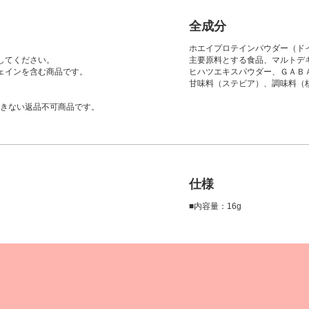
全成分
ホエイプロテインパウダー（ド
してください。
主要原料とする食品、マルトデ
ェインを含む商品です。
ヒハツエキスパウダー、ＧＡＢ
甘味料（ステビア）、調味料（
きない返品不可商品です。
仕様
■内容量：16g