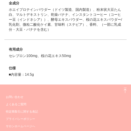
全成分
ホエイプロテインパウダー（ドイツ製造、国内製造）、粉末状大豆たん
白、マルトデキストリン、乾燥バナナ、インスタントコーヒー（コーヒ
ー豆（インドネシア））、酵母エキスパウダー、桜の花エキスパウダー/
乳化剤、微粒二酸化ケイ素、甘味料（ステビア）、香料、（一部に乳成
分・大豆・バナナを含む）
有用成分
セレプロン100mg、桜の花エキス50mg
仕様
■内容量：14.5g
お問い合わせ
よくあるご質問
特定商取引に関する表記
プライバシーポリシー
サロンホームページへ