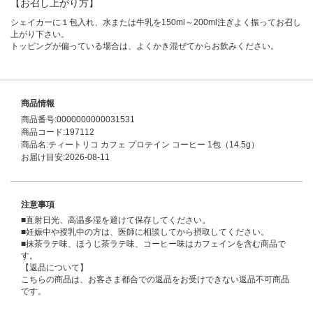
【お召し上がり方】
シェイカーに１包入れ、水または牛乳を150ml～200ml注ぎよく振ってお召し
上がり下さい。
トッピングが偏っている場合は、よくかき混ぜてからお飲みください。
商品情報
商品番号:0000000000031531
商品コード:197112
商品名:ティートリコ カフェ プロテイン コーヒー 1包（14.5g）
お届け目安:2026-08-11
注意事項
■直射日光、高温多湿を避けて保存してください。
■妊娠中や授乳中の方は、医師に相談してから摂取してください。
■抹茶ラテ味、ほうじ茶ラテ味、コーヒー味はカフェインを含む商品で
す。
【返品について】
こちらの商品は、お客さま都合での返品をお受けできない返品不可商品
です。