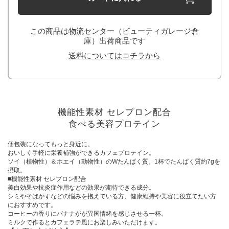
この商品は物流センター（ビューティガレージ倉
庫）出荷商品です
送料についてはコチラから
機能性素材 セレプロン配合
食べる美容プロテイン
個包装になってもっと身近に。
おいしく手軽に栄養補強ができるカフェプロテイン。
ソイ（植物性）＆ホエイ（動物性）のWたんぱく質。1杯でたんぱく質約7gを
摂取。
■機能性素材 セレプロン配合
美白効果や抗炎症作用などの効果が期待できる成分。
シミやそばかすなどの悩みを抱えている方、健康維持や美容に役立てたい方
におすすめです。
コーヒーの香りにバナナがが異国情緒を感じさせる一杯。
ミルクで作るとカフェラテ風にお楽しみいただけます。