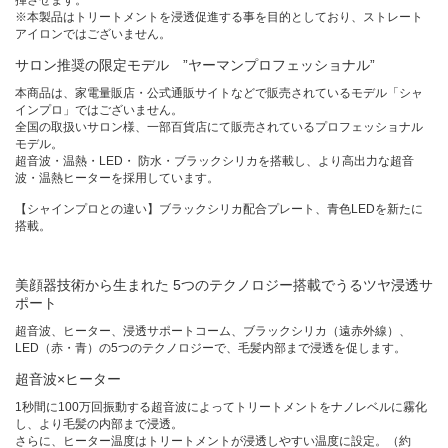
揮させます。
※本製品はトリートメントを浸透促進する事を目的としており、ストレート
アイロンではございません。
サロン推奨の限定モデル ”ヤーマンプロフェッショナル”
本商品は、家電量販店・公式通販サイトなどで販売されているモデル「シャ
インプロ」ではございません。
全国の取扱いサロン様、一部百貨店にて販売されているプロフェッショナル
モデル。
超音波・温熱・LED・ 防水・ブラックシリカを搭載し、より高出力な超音
波・温熱ヒーターを採用しています。
【シャインプロとの違い】ブラックシリカ配合プレート、青色LEDを新たに
搭載。
美顔器技術から生まれた 5つのテクノロジー搭載でうるツヤ浸透サ
ポート
超音波、ヒーター、浸透サポートコーム、ブラックシリカ（遠赤外線）、
LED（赤・青）の5つのテクノロジーで、毛髪内部まで浸透を促します。
超音波×ヒーター
1秒間に100万回振動する超音波によってトリートメントをナノレベルに霧化
し、より毛髪の内部まで浸透。
さらに、ヒーター温度はトリートメントが浸透しやすい温度に設定。（約