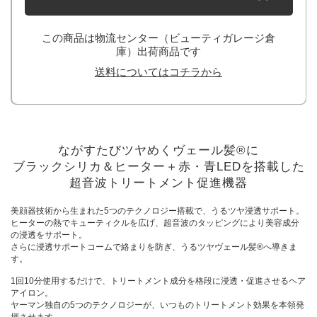
この商品は物流センター（ビューティガレージ倉
庫）出荷商品です
送料についてはコチラから
ながすたびツヤめくヴェール髪®に
ブラックシリカ＆ヒーター＋赤・青LEDを搭載した
超音波トリートメント促進機器
美顔器技術から生まれた5つのテクノロジー搭載で、うるツヤ浸透サポート。
ヒーターの熱でキューティクルを広げ、超音波のタッピングにより美容成分
の浸透をサポート。
さらに浸透サポートコームで絡まりを防ぎ、うるツヤヴェール髪®へ導きま
す。
1回10分使用するだけで、トリートメント成分を格段に浸透・促進させるヘア
アイロン。
ヤーマン独自の5つのテクノロジーが、いつものトリートメント効果を本領発