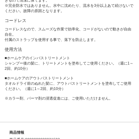
きるので清潔に保てます。
※完全防水ではありません。水中に沈めたり、流水を3分以上あて続けないで
ください。故障の原因となります。
コードレス
コードレスなので、スムーズな作業で効率化、コードがないので動きが自由
自在。
付属のストラップを使用する事で、落下を防止します。
使用方法
■ホームケアのインバストリートメント
シャンプー後の髪に、トリートメントを塗布してご使用ください。（週に1～
2回、約10分）
■ホームケアのアウトバストリートメント
タオルドライ前のぬれた髪に、アウトバストリートメントを塗布してご使用
ください。（週に1～2回、約10分）
※カラー剤、パーマ剤の浸透促進には、ご使用いただけません。
商品情報