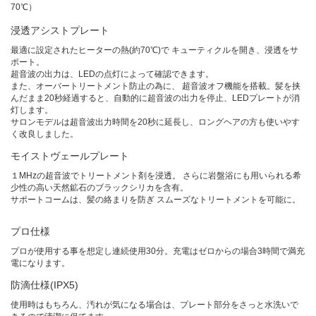
70℃）
浸透アシストプレート
最適に設定されたヒーターの熱(約70℃)で キューティクルを開き、浸透をサ
ポート。
超音波の出力は、LEDの点灯によって確認できます。
また、オーバートリートメント防止の為に、 超音波オフ機能を搭載。髪を挟
んだまま20秒経過すると、自動的に超音波の出力を停止、LEDプレートが消
灯します。
サロンモデルは超音波出力時間を20秒に延⾧し、ロングヘアの方も使いやす
く改良しました。
モイストヴェールプレート
１MHzの超音波でトリートメント剤を浸透。 さらに岩盤浴にも用いられる希
少性の高い天然鉱石のブラックシリカを含有。
サポートコームは、髪の絡まりを防ぎ スムーズなトリートメントを可能に。
プロ仕様
プロが使用する事を想定し連続使用30分。充電はゼロからの場合3時間で満充
電になります。
防滴仕様(IPX5)
使用時はもちろん、汚れが気になる場合は、プレート部分をさっと水洗いで