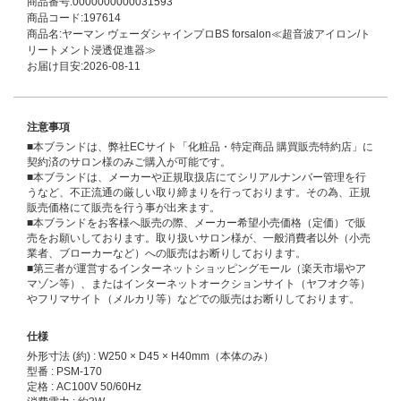
商品番号:0000000000031593
商品コード:197614
商品名:ヤーマン ヴェーダシャインプロBS forsalon≪超音波アイロン/ト
リートメント浸透促進器≫
お届け目安:2026-08-11
注意事項
■本ブランドは、弊社ECサイト「化粧品・特定商品 購買販売特約店」に
契約済のサロン様のみご購入が可能です。
■本ブランドは、メーカーや正規取扱店にてシリアルナンバー管理を行
うなど、不正流通の厳しい取り締まりを行っております。その為、正規
販売価格にて販売を行う事が出来ます。
■本ブランドをお客様へ販売の際、メーカー希望小売価格（定価）で販
売をお願いしております。取り扱いサロン様が、一般消費者以外（小売
業者、ブローカーなど）への販売はお断りしております。
■第三者が運営するインターネットショッピングモール（楽天市場やア
マゾン等）、またはインターネットオークションサイト（ヤフオク等）
やフリマサイト（メルカリ等）などでの販売はお断りしております。
仕様
外形寸法 (約) : W250 × D45 × H40mm（本体のみ）
型番 : PSM-170
定格 : AC100V 50/60Hz