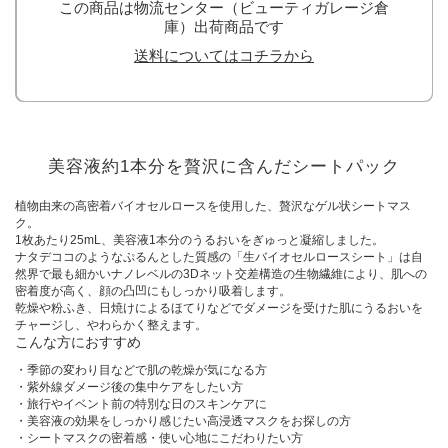
この商品は物流センター（ビューティガレージ倉
庫）出荷商品です
送料についてはコチラから
美容液約1本分を贅沢に含んだシートパック
植物由来の高密着バイオセルロースを使用した、贅沢なゲル状シートマス
ク。
1枚あたり25mL、美容液1本分のうるおいをぎゅっと凝縮しました。
ナタデココのようなぷるんとした質感の「生バイオセルロースシート」は自
然界で最も細かいナノレベルの3Dネット交差構造の生物繊維により、肌への
密着度が高く、顔の凸凹にもしっかり吸着します。
乾燥や粉ふき、日焼けによるほてりなどでダメージを受けた肌にうるおいを
チャージし、やわらかく整えます。
こんな方におすすめ
・季節の変わり目などで肌の乾燥が気になる方
・紫外線ダメージ後の集中ケアをしたい方
・旅行やイベント前の特別な日のスキンケアに
・美容液の効果をしっかり感じたい高浸透マスクをお探しの方
・シートマスクの密着感・使い心地にこだわりたい方