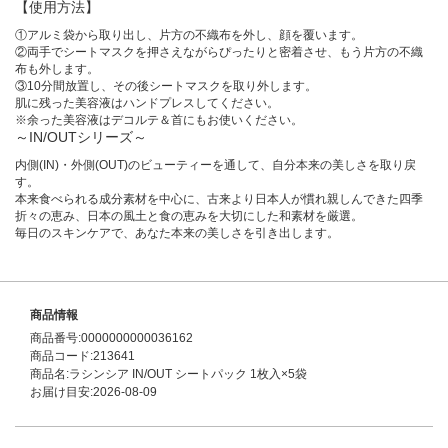
【使用方法】
①アルミ袋から取り出し、片方の不織布を外し、顔を覆います。​
②両手でシートマスクを押さえながらぴったりと密着させ、もう片方の不織
布も外します。​
③10分間放置し、その後シートマスクを取り外します。
肌に残った美容液はハンドプレスしてください。​
※余った美容液はデコルテ＆首にもお使いください。​
～IN/OUTシリーズ～
内側(IN)・外側(OUT)のビューティーを通して、自分本来の美しさを取り戻
す。
本来食べられる成分素材を中心に、古来より日本人が慣れ親しんできた四季
折々の恵み、日本の風土と食の恵みを大切にした和素材を厳選。
毎日のスキンケアで、あなた本来の美しさを引き出します。
商品情報
商品番号:0000000000036162
商品コード:213641
商品名:ラシンシア IN/OUT シートパック 1枚入×5袋
お届け目安:2026-08-09