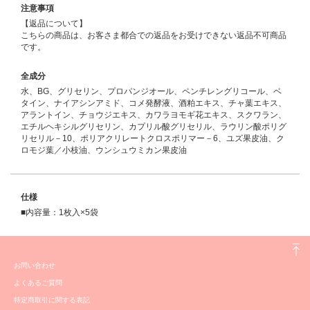
注意事項
【返品について】
こちらの商品は、お客さま都合での返品をお受けできない返品不可商品
です。
全成分
水、BG、グリセリン、プロパンジオール、ペンチレングリコール、ベ
タイン、ナイアシンアミド、コメ発酵液、酒粕エキス、チャ葉エキス、
アラントイン、チョウジエキス、カワラヨモギ花エキス、スクワラン、
エチルヘキシルグリセリン、カプリル酸グリセリル、ラウリン酸ポリグ
リセリル－10、ポリアクリレートクロスポリマー－6、ユズ果皮油、ク
ロモジ葉／小枝油、ウンシュウミカン果皮油
仕様
■内容量：1枚入×5袋
お問い合わせ
よくあるご質問
特定商取引に関する表記