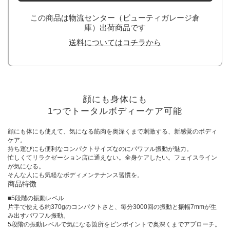
この商品は物流センター（ビューティガレージ倉
庫）出荷商品です
送料についてはコチラから
顔にも身体にも
1つでトータルボディーケア可能
顔にも体にも使えて、気になる筋肉を奥深くまで刺激する、新感覚のボディ
ケア。
持ち運びにも便利なコンパクトサイズなのにパワフル振動が魅力。
忙しくてリラクゼーション店に通えない。全身ケアしたい。フェイスライン
が気になる。
そんな人にも気軽なボディメンテナンス習慣を。
商品特徴
■5段階の振動レベル
片手で使える約370gのコンパクトさと、毎分3000回の振動と振幅7mmが生
み出すパワフル振動。
5段階の振動レベルで気になる箇所をピンポイントで奥深くまでアプローチ。