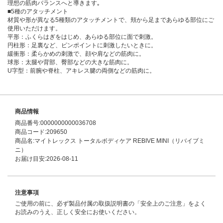
理想の筋肉バランスへと導きます｡
■5種のアタッチメント
材質や形が異なる5種類のアタッチメントで、頬から足まであらゆる部位にご
使用いただけます。
平形：ふくらはぎをはじめ、あらゆる部位に面で刺激。
円柱形：足裏など、ピンポイントに刺激したいときに。
緩衝形：柔らかめの刺激で、顔や肩などの筋肉に。
球形：太腿や背部、臀部などの大きな筋肉に。
U字型：前腕や脊柱、アキレス腱の両側などの筋肉に。
商品情報
商品番号:0000000000036708
商品コード:209650
商品名:マイトレックス トータルボディケア REBIVE MINI（リバイブミ
ニ）
お届け目安:2026-08-11
注意事項
ご使用の前に、必ず製品付属の取扱説明書の「安全上のご注意」をよく
お読みのうえ、正しく安全にお使いください。