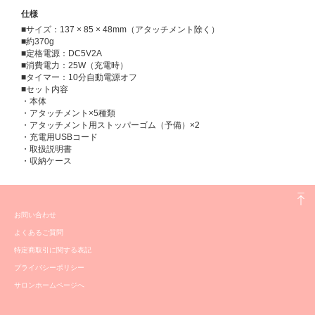
仕様
■サイズ：137 × 85 × 48mm（アタッチメント除く）
■約370g
■定格電源：DC5V2A
■消費電力：25W（充電時）
■タイマー：10分自動電源オフ
■セット内容
・本体
・アタッチメント×5種類
・アタッチメント用ストッパーゴム（予備）×2
・充電用USBコード
・取扱説明書
・収納ケース
お問い合わせ
よくあるご質問
特定商取引に関する表記
プライバシーポリシー
サロンホームページへ