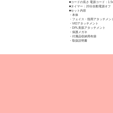
■コードの長さ 電源コード：1.
■タイマー：20分自動電源オフ
■セット内容
・本体
・フェイス・指用アタッチメン
・VIOアタッチメント
・DPL美肌アタッチメント
・保護メガネ
・付属品収納用布袋
・取扱説明書