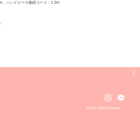
5m、ハンドピース接続コード：1.3m
ト
©️2022 misaki ikegami