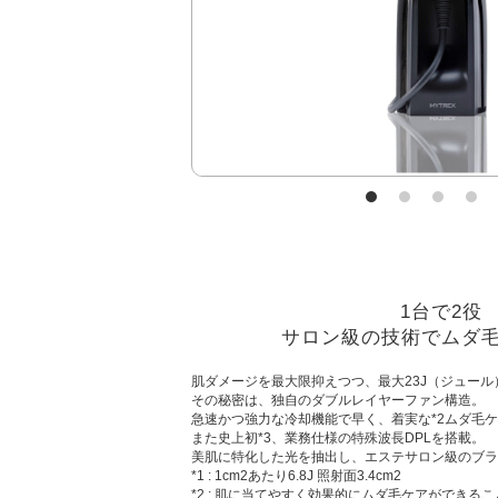
1台で2役
サロン級の技術でムダ
肌ダメージを最大限抑えつつ、最大23J（ジュール
その秘密は、独自のダブルレイヤーファン構造。
急速かつ強力な冷却機能で早く、着実な*2ムダ毛
また史上初*3、業務仕様の特殊波長DPLを搭載。
美肌に特化した光を抽出し、エステサロン級のブラ
*1 : 1cm2あたり6.8J 照射面3.4cm2
*2 : 肌に当てやすく効果的にムダ毛ケアができるこ