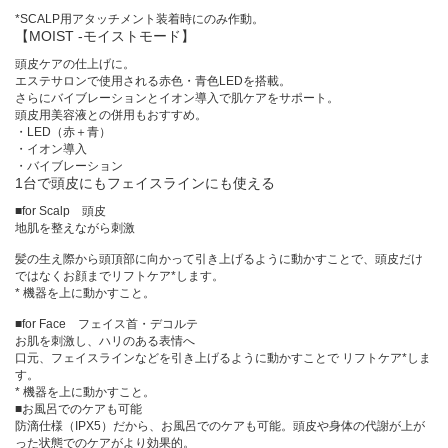
*SCALP用アタッチメント装着時にのみ作動。
【MOIST -モイストモード】
頭皮ケアの仕上げに。
エステサロンで使用される赤色・青色LEDを搭載。
さらにバイブレーションとイオン導入で肌ケアをサポート。
頭皮用美容液との併用もおすすめ。
・LED（赤＋青）
・イオン導入
・バイブレーション
1台で頭皮にもフェイスラインにも使える
■for Scalp 頭皮
地肌を整えながら刺激
髪の生え際から頭頂部に向かって引き上げるように動かすことで、頭皮だけ
ではなくお顔までリフトケア*します。
* 機器を上に動かすこと。
■for Face フェイス首・デコルテ
お肌を刺激し、ハリのある表情へ
口元、フェイスラインなどを引き上げるように動かすことで リフトケア*しま
す。
* 機器を上に動かすこと。
■お風呂でのケアも可能
防滴仕様（IPX5）だから、お風呂でのケアも可能。頭皮や身体の代謝が上が
った状態でのケアがより効果的。