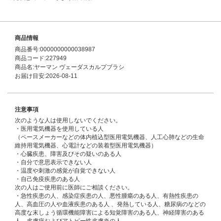
商品情報
商品番号:0000000000038987
商品コード:227949
商品名:ヤーマン ヴェーダスカルプブラシ
お届け目安:2026-08-11
注意事項
次のような人は使用しないでください。
・医用電気機器を使用している人
（ペースメーカーなどの体内植込型医用電気機器、人工心肺などの生命
維持用電気機器、心電計などの装着型医用電気機器）
・心臓疾患、障害及びその疑いのある人
・自分で意思表示できない人
・温度や刺激の感覚が自覚できない人
・自己免疫疾患のある人
次の人はご使用前に医師にご相談ください。
・急性疾患の人、感染症疾患の人、悪性腫瘍のある人、有熱性疾患の
人、高血圧の人や血液疾患のある人 、発熱している人、糖尿病のなどの
高度な末しょう循環機能障害による知覚障害のある人、神経障害のある