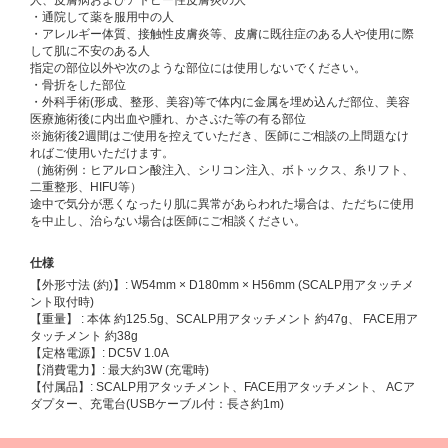
人、皮膚病およびアトピー性皮膚炎の人
・通院して薬を服用中の人
・アレルギー体質、接触性皮膚炎等、皮膚に既往症のある人や使用に際
して肌に不安のある人
指定の部位以外や次のような部位には使用しないでください。
・骨折をした部位
・外科手術(形成、整形、美容)等で体内に金属を埋め込んだ部位、美容
医療施術後に内出血や腫れ、かさぶた等の有る部位
※施術後2週間はご使用を控えていただき、医師にご相談の上問題なけ
ればご使用いただけます。
（施術例：ヒアルロン酸注入、シリコン注入、ボトックス、糸リフト、
二重整形、HIFU等）
途中で気分が悪くなったり肌に異常があらわれた場合は、ただちに使用
を中止し、治らない場合は医師にご相談ください。
仕様
【外形寸法 (約)】: W54mm × D180mm × H56mm (SCALP用アタッチメ
ント取付時)
【重量】 : 本体 約125.5g、SCALP用アタッチメント 約47g、 FACE用ア
タッチメント 約38g
【定格電源】: DC5V 1.0A
【消費電力】: 最大約3W (充電時)
【付属品】: SCALP用アタッチメント、FACE用アタッチメント、 ACア
ダプター、充電台(USBケーブル付：長さ約1m)