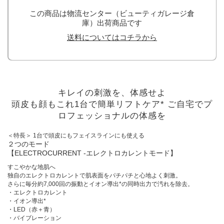
この商品は物流センター（ビューティガレージ倉
庫）出荷商品です
送料についてはコチラから
キレイの刺激を、体感せよ
頭皮も顔もこれ1台で簡単リフトケア* ご自宅でプ
ロフェッショナルの体感を
＜特長＞ 1台で頭皮にもフェイスラインにも使える
２つのモード
【ELECTROCURRENT -エレクトロカレントモード】
すこやかな地肌へ
独自のエレクトロカレントで肌表面をパチパチと心地よく刺激。
さらに毎分約7,000回の振動とイオン導出*の同時出力で汚れを除去。
・エレクトロカレント
・イオン導出*
・LED（赤＋青）
・バイブレーション