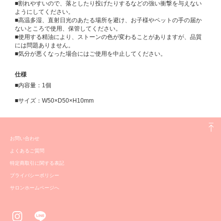
■割れやすいので、落としたり投げたりするなどの強い衝撃を与えない
ようにしてください。
■高温多湿、直射日光のあたる場所を避け、お子様やペットの手の届か
ないところで使用、保管してください。
■使用する精油により、ストーンの色が変わることがありますが、品質
には問題ありません。
■気分が悪くなった場合にはご使用を中止してください。
仕様
■内容量：1個
■サイズ：W50×D50×H10mm
お問い合わせ
よくあるご質問
特定商取引に関する表記
プライバシーポリシー
サロンホームページへ