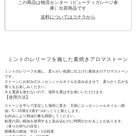
この商品は物流センター（ビューティガレージ倉
庫）出荷商品です
送料についてはコチラから
ミントのレリーフを施した素焼きアロマストーン
ミントのレリーフを施し、柔らかい色調に仕上げた素焼きのアロマストーン
です。
ストーンにお好みのエッセンシャルオイルを染み込ませて、柔らかく広がる
香りをお楽しみください。
火も電源も使わないので、場所を選ばずお使いいただけます。
【使用方法】
ストーンを平らで安定した場所に置き、天面にエッセンシャルオイル（精
油）5～10滴を1滴ずつゆっくりと落とします。
お好みにより精油の量を調節してください。
粘度の高い精油を使用すると染み込むのに時間がかかることがあります。
［香りの持ちの目安］
柑橘系の精油：半日～1日程度