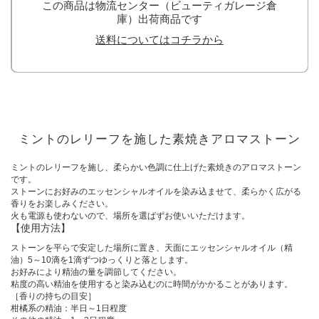
この商品は物流センター（ビューティガレージ倉
庫）出荷商品です
送料についてはコチラから
ミントのレリーフを施した素焼きアロマストーン
ミントのレリーフを施し、柔らかい色調に仕上げた素焼きのアロマストーン
です。
ストーンにお好みのエッセンシャルオイルを染み込ませて、柔らかく広がる
香りをお楽しみください。
火も電源も使わないので、場所を選ばずお使いいただけます。
【使用方法】
ストーンを平らで安定した場所に置き、天面にエッセンシャルオイル（精
油）5～10滴を1滴ずつゆっくりと落とします。
お好みにより精油の量を調節してください。
粘度の高い精油を使用すると染み込むのに時間がかかることがあります。
［香りの持ちの目安］
柑橘系の精油：半日～1日程度