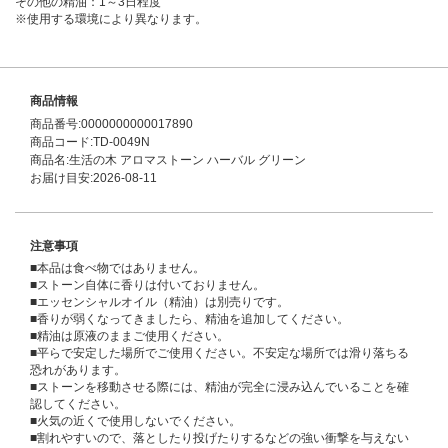
その他の精油：1～3日程度
※使用する環境により異なります。
商品情報
商品番号:0000000000017890
商品コード:TD-0049N
商品名:生活の木 アロマストーン ハーバル グリーン
お届け目安:2026-08-11
注意事項
■本品は食べ物ではありません。
■ストーン自体に香りは付いておりません。
■エッセンシャルオイル（精油）は別売りです。
■香りが弱くなってきましたら、精油を追加してください。
■精油は原液のままご使用ください。
■平らで安定した場所でご使用ください。不安定な場所では滑り落ちる
恐れがあります。
■ストーンを移動させる際には、精油が完全に浸み込んでいることを確
認してください。
■火気の近くで使用しないでください。
■割れやすいので、落としたり投げたりするなどの強い衝撃を与えない