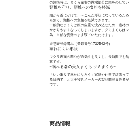
の施術時は、まくら左右の両端部分に頭をのせてい
頸椎を守り、頸椎への負担を軽減
頭から首にかけて、へこんだ形状になっているため
も無く、頸椎への負担を軽減できます。
一般的なまくらは頭の自重で沈み込むため、素材の
かかりやすくなってしまいますが、グミまくらはマ
為、自然な姿勢のまま寝ていただけます。
※意匠登録済み（登録番号1732543号）
蒸れにくい形状
マクラ表面の凹凸が通気性を良くし、長時間でも熱
状です。
~眠れる森の美女まくら グミまくら~
「いい眠りで幸せになろう」家庭や仕事で頑張って
る目的で、元大手寝具メーカーの製品開発責任者が
です。
商品情報