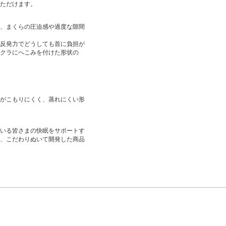
ただけます。
、まくらの圧迫感や過度な隙間
反発力でどうしても首に負担が
クラにへこみを付けた形状の
がこもりにくく、蒸れにくい形
いる皆さまの快眠をサポートす
、こだわりぬいて開発した商品