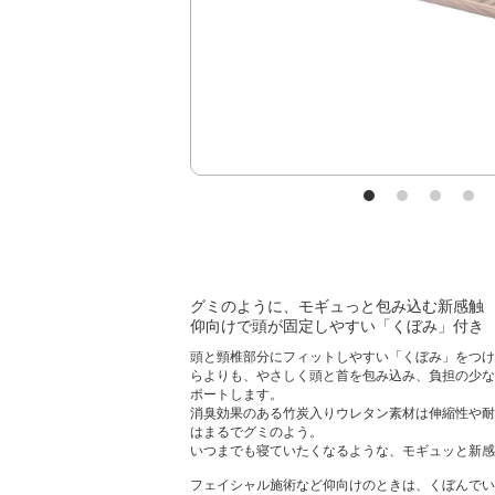
グミのように、モギュっと包み込む新感触
仰向けで頭が固定しやすい「くぼみ」付き
頭と頸椎部分にフィットしやすい「くぼみ」をつけ
らよりも、やさしく頭と首を包み込み、負担の少な
ポートします。
消臭効果のある竹炭入りウレタン素材は伸縮性や耐
はまるでグミのよう。
いつまでも寝ていたくなるような、モギュッと新感
フェイシャル施術など仰向けのときは、くぼんでい