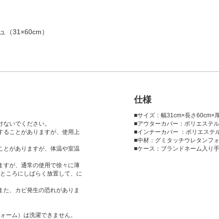
（31×60cm）
仕様
■サイズ：幅31cm×長さ60cm×
けないでください。
■アウターカバー：ポリエステル
することがありますが、使用上
■インナーカバー ：ポリエステ
■中材：グミタッチウレタンフ
ことがありますが、体温や室温
■ケース：ブランドネーム入り
ますが、通常の使用で徐々に薄
ところにしばらく放置して、に
また、カビ発生の恐れがありま
ォーム）は洗濯できません。