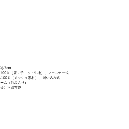
厚さ7cm
100％（鹿ノ子ニット生地）、ファスナー式
ル100％（メッシュ素材）、 縫い込み式
ォーム（竹炭入り）
手提げ不織布袋