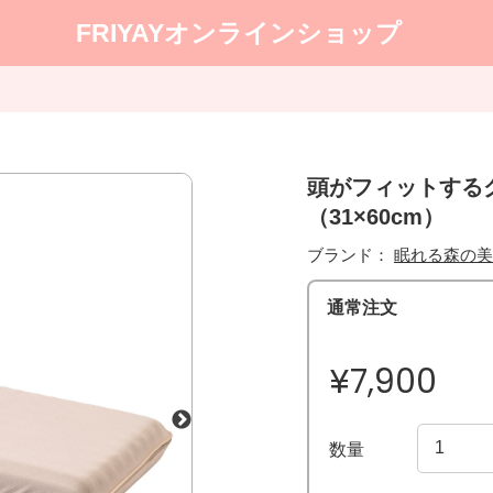
FRIYAYオンラインショップ
頭がフィットする
（31×60cm）
ブランド：
眠れる森の美
通常注文
¥7,900
数量