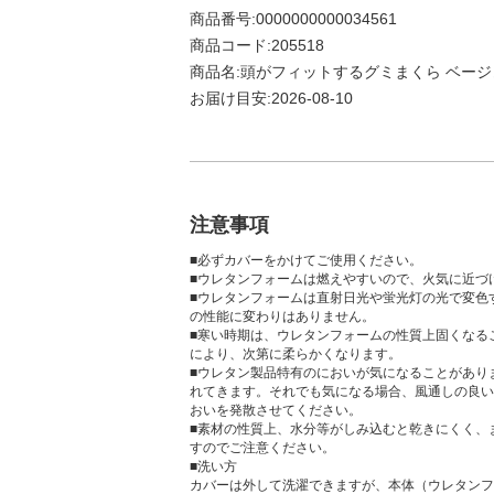
商品番号:0000000000034561
商品コード:205518
商品名:頭がフィットするグミまくら ベージュ
お届け目安:2026-08-10
注意事項
■必ずカバーをかけてご使用ください。
■ウレタンフォームは燃えやすいので、火気に近づ
■ウレタンフォームは直射日光や蛍光灯の光で変色
の性能に変わりはありません。
■寒い時期は、ウレタンフォームの性質上固くなる
により、次第に柔らかくなります。
■ウレタン製品特有のにおいが気になることがあり
れてきます。それでも気になる場合、風通しの良い
おいを発散させてください。
■素材の性質上、水分等がしみ込むと乾きにくく、
すのでご注意ください。
■洗い方
カバーは外して洗濯できますが、本体（ウレタンフ