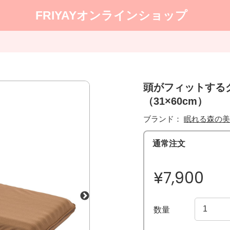
FRIYAYオンラインショップ
頭がフィットする
（31×60cm）
ブランド：
眠れる森の美
通常注文
¥7,900
数量