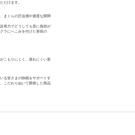
ただけます。
、まくらの圧迫感や過度な隙間
反発力でどうしても首に負担が
クラにへこみを付けた形状の
がこもりにくく、蒸れにくい形
いる皆さまの快眠をサポートす
、こだわりぬいて開発した商品