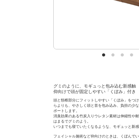
グミのように、モギュっと包み込む新感触
仰向けで頭が固定しやすい「くぼみ」付き
頭と頸椎部分にフィットしやすい「くぼみ」をつけ
らよりも、やさしく頭と首を包み込み、負担の少な
ポートします。
消臭効果のある竹炭入りウレタン素材は伸縮性や耐
はまるでグミのよう。
いつまでも寝ていたくなるような、モギュッと新感
フェイシャル施術など仰向けのときは、くぼんでい