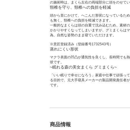
の施術時は、まくら左右の両端部分に頭をのせてい
頸椎を守り、頸椎への負担を軽減
頭から首にかけて、へこんだ形状になっているため
も無く、頸椎への負担を軽減できます。
一般的なまくらは頭の自重で沈み込むため、素材の
かかりやすくなってしまいますが、グミまくらはマ
為、自然な姿勢のまま寝ていただけます。
※意匠登録済み（登録番号1732543号）
蒸れにくい形状
マクラ表面の凹凸が通気性を良くし、長時間でも熱
状です。
~眠れる森の美女まくら グミまくら~
「いい眠りで幸せになろう」家庭や仕事で頑張って
る目的で、元大手寝具メーカーの製品開発責任者が
です。
商品情報