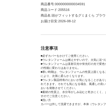
商品番号:0000000000034591
商品コード:205516
商品名:頭がフィットするグミまくら ブラウン
お届け目安:2026-08-12
注意事項
■必ずカバーをかけてご使用ください。
■ウレタンフォームは燃えやすいので、火気に近づ
■ウレタンフォームは直射日光や蛍光灯の光で変色
の性能に変わりはありません。
■寒い時期は、ウレタンフォームの性質上固くなる
により、次第に柔らかくなります。
■ウレタン製品特有のにおいが気になることがあり
れてきます。それでも気になる場合、風通しの良い
おいを発散させてください。
■素材の性質上、水分等がしみ込むと乾きにくく、
すのでご注意ください。
■洗い方
カバーは外して洗濯できますが、本体（ウレタンフ