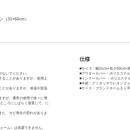
（31×60cm）
仕様
■サイズ：幅31cm×長さ60cm×
けないでください。
■アウターカバー：ポリエステル
することがありますが、使用上
■インナーカバー ：ポリエステ
■中材：グミタッチウレタンフ
ことがありますが、体温や室温
■ケース：ブランドネーム入り
ますが、通常の使用で徐々に薄
ところにしばらく放置して、に
また、カビ発生の恐れがありま
ォーム）は洗濯できません。