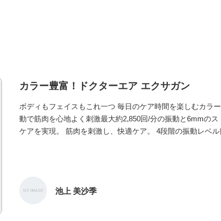
カラー豊富！ドクターエア エクサガン
ボディもフェイスもこれ一つ 毎日のケア時間を楽しむカラーバリエー
動で筋肉を心地よく刺激最大約2,850回/分の振動と6mmの
ケアを実現。 筋肉を刺激し、快適ケア。 4段階の振動レベ
まなくケアできるように、4段階のレベル設定を行えます。 
更しながら快適なケアが可能です。
池上 美沙季