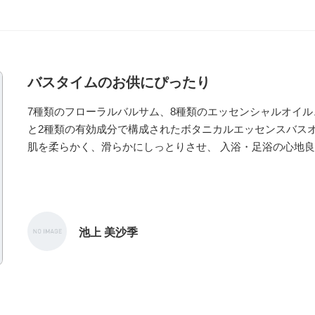
バスタイムのお供にぴったり
7種類のフローラルバルサム、8種類のエッセンシャルオイル
と2種類の有効成分で構成されたボタニカルエッセンスバスオイル。 配合され
肌を柔らかく、滑らかにしっとりさせ、 入浴・足浴の心地
れを癒します。 マッサージオイルとしても使用可能です。 小さなボトルが3つ入ったギ
フトセット。 プレゼントやノベルティなどにもオススメで
池上 美沙季