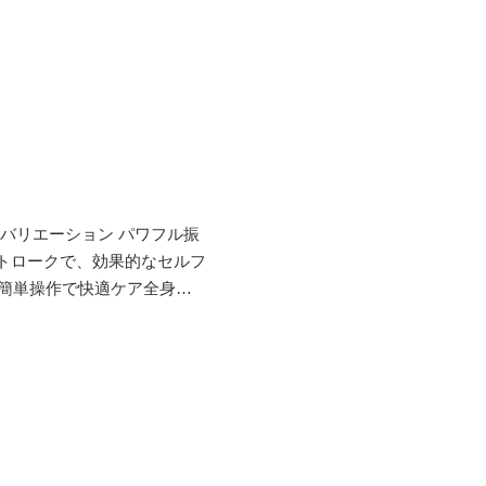
ション パワフル振
ストロークで、効果的なセルフ
ル簡単操作で快適ケア全身く
部位により、ケアの強度を変