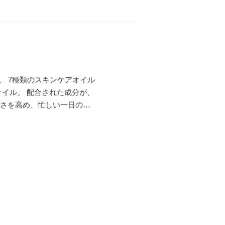
、 7種類のスキンケアオイル
た成分が、
良さを高め、忙しい一日の疲
す。