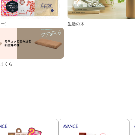
シー）
生活の木
まくら