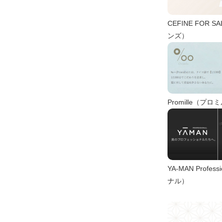
CEFINE FOR
ンズ）
Promille（プロ
YA-MAN Prof
ナル）